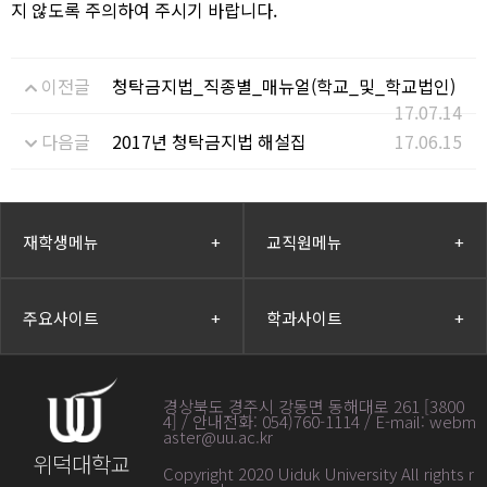
지 않도록 주의하여 주시기 바랍니다.
이전글
청탁금지법_직종별_매뉴얼(학교_및_학교법인)
17.07.14
다음글
2017년 청탁금지법 해설집
17.06.15
재학생메뉴
+
교직원메뉴
+
주요사이트
+
학과사이트
+
경상북도 경주시 강동면 동해대로 261 [3800
4] / 안내전화: 054)760-1114 / E-mail: webm
aster@uu.ac.kr
위덕대학교
Copyright 2020 Uiduk University All rights r