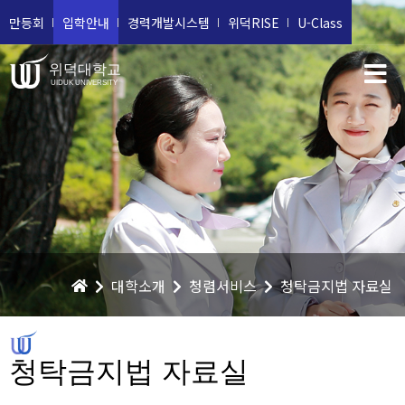
만등회
입학안내
경력개발시스템
위덕RISE
U-Class
위덕대학교
UIDUK UNIVERSITY
대학소개
청렴서비스
청탁금지법 자료실
청탁금지법 자료실