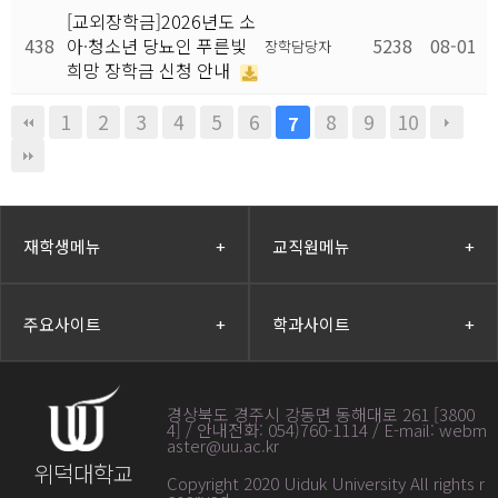
[교외장학금]2026년도 소
438
아·청소년 당뇨인 푸른빛
5238
08-01
장학담당자
희망 장학금 신청 안내
1
2
3
4
5
6
8
9
10
7
재학생메뉴
+
교직원메뉴
+
주요사이트
+
학과사이트
+
경상북도 경주시 강동면 동해대로 261 [3800
4] / 안내전화: 054)760-1114 / E-mail: webm
aster@uu.ac.kr
위덕대학교
Copyright 2020 Uiduk University All rights r