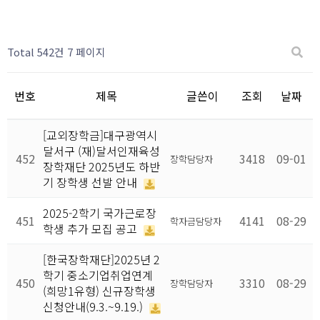
Total 542건
7 페이지
번호
제목
글쓴이
조회
날짜
[교외장학금]대구광역시
달서구 (재)달서인재육성
452
3418
09-01
장학담당자
장학재단 2025년도 하반
기 장학생 선발 안내
2025-2학기 국가근로장
451
4141
08-29
학자금담당자
학생 추가 모집 공고
[한국장학재단]2025년 2
학기 중소기업취업연계
450
3310
08-29
장학담당자
(희망1유형) 신규장학생
신청안내(9.3.~9.19.)