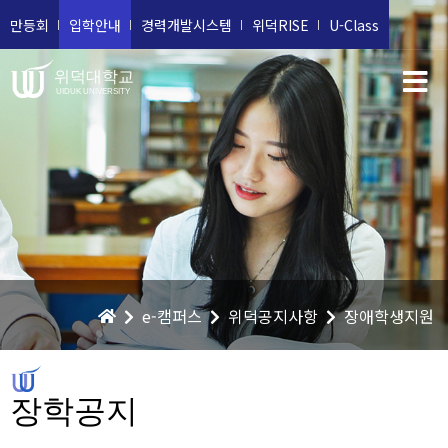
만등회
입학안내
경력개발시스템
위덕RISE
U-Class
위덕대학교
UIDUK UNIVERSITY
e-캠퍼스
위덕공지사항
장애학생지원
장학공지