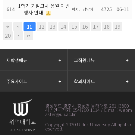
1학기 기말고사 응원 이벤
614
4725
06-11
학자금담당자
트 행사 안내
12
13
14
15
16
17
18
19
11
20
재학생메뉴
+
교직원메뉴
+
주요사이트
+
학과사이트
+
경상북도 경주시 강동면 동해대로 261 [3800
4] / 안내전화: 054)760-1114 / E-mail: webm
aster@uu.ac.kr
위덕대학교
Copyright 2020 Uiduk University All rights r
eserved
.
UIDUK UNIVERSITY