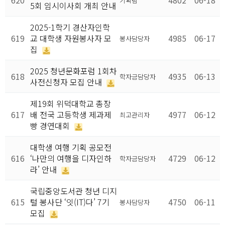
620
4802
06-18
기획팀
5회 임시이사회 개최 안내
2025-1학기 경산자인학
619
교 대학생 자원봉사자 모
4985
06-17
봉사담당자
집
2025 청년문화포럼 1회차
618
4935
06-13
학자금담당자
사전신청자 모집 안내
제19회 위덕대학교 총장
617
배 전국 고등학생 제과제
4977
06-12
최고관리자
빵 경연대회
대학생 여행 기획 공모전
616
‘나만의 여행을 디자인하
4729
06-12
학자금담당자
라’ 안내
국립중앙도서관 청년 디지
615
털 봉사단 ‘잇(IT)다’ 7기
4750
06-11
봉사담당자
모집