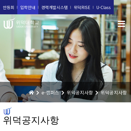
만등회
입학안내
경력개발시스템
위덕RISE
U-Class
위덕대학교
UIDUK UNIVERSITY
e-캠퍼스
위덕공지사항
위덕공지사항
위덕공지사항