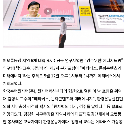
해오름동맹 지역
6
개 대학
R&D
공동 연구사업인
“
경주위한
!
에너지드림
”
연구팀
(
책임교수
:
김명석
)
의 제
3
차 분기포럼이
“
메타버스
,
문화콘텐츠와
미래에너지
”
라는 주제로
5
월
12
일 오후
1
시부터
3
시까지 메타버스에서
개최되었다
.
한국수력원자력
(
주
),
원자력혁신센터의 협찬으로 열린 이 날 포럼은 위덕
대 김명석 교수의
“
메타버스
,
문화콘텐츠와 미래에너지
”,
환경운동실천협
의회 사무총장 김경희 박사의
“
원자력의 메카
,
경주를 말하다
.”
등 발표로
진행되었다
.
김경희 사무총장은 지역사회의 대표적 환경단체에서 오랫동
안 봉사해온 교육자이며 환경운동가이다
.
김명석 교수는 메타버스 가상공