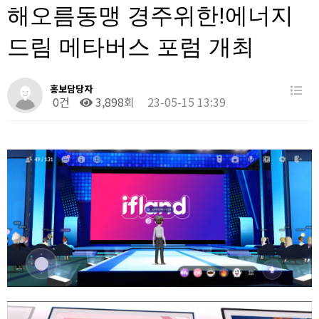
해오름동맹 경주위한!에너지
드림 메타버스 포럼 개최
홍보담당자
0건
3,898회
23-05-15 13:39