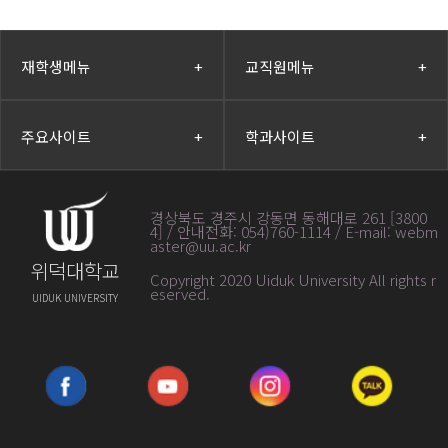
재학생메뉴
+
교직원메뉴
+
주요사이트
+
학과사이트
+
경상북도 경주시 강동면 동해대로 261 [3800
4] / 안내전화: 054)760-1114 / E-mail: webm
aster@uu.ac.kr
위덕대학교
Copyright 2020 Uiduk University All rights r
eserved
.
UIDUK UNIVERSITY