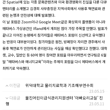
간
Spatial
에 있는 각종 문화콘텐츠와 미국 환경영화의 진실을 다룬 다큐
멘터리를 소개했고 김경희 사무총장은 지역사회에서 사용후 핵연료와 관
련된 논쟁과 안전성에 대해 발표했다
.
이 날 포럼은
Zoom
이나
Google Meet
같은 화상회의 플랫폼이 아니라
메타버스 가상공간인
Ifland
에서 개최된 점이 가장 주목할 만했다
.
발표가
끝나고 이어진 논평에서 참가자들은 메타버스 포럼이 신선하고 유익했다
는 반응이 대부분이었다
.
참가자들은 원전
,
방폐장이 자리한 경주에서 사
용후 핵연료가 안전하게 관리된다는 사실을 재삼 확인했다고 전했다
.
대학
생
,
교수
,
일반인 등
60
여 명이 참여한 포럼을 마무리하면서 연구팀은
6
월
말
“
메타버스와 에너지교육
”
이라는 주제의 포럼을 다시 메타버스에서 개
최하기로 약속했다
.
이전글
위덕대학교 물리치료학과 기초해부연수회
23.05.15
다음글
울진어린이급식관리지원센터 ‘아빠요리교실’ 진
행
23.05.11