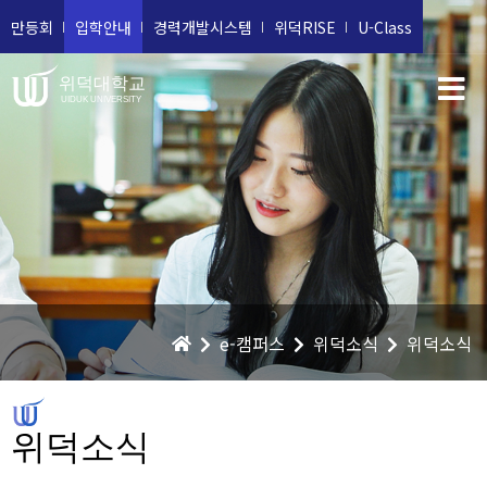
만등회
입학안내
경력개발시스템
위덕RISE
U-Class
위덕대학교
UIDUK UNIVERSITY
e-캠퍼스
위덕소식
위덕소식
위덕소식