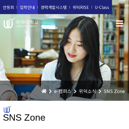
만등회
입학안내
경력개발시스템
위덕RISE
U-Class
위덕대학교
UIDUK UNIVERSITY
e-캠퍼스
위덕소식
SNS Zone
SNS Zone