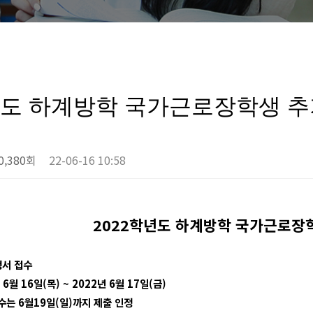
년도 하계방학 국가근로장학생 추
0,380회
22-06-16 10:58
2022
학년도 하계방학 국가근로장학
서 접수
년
6
월
16
일
(
목
) ~ 2022
년
6
월
17
일
(
금
)
수는
6
월
19
일
(
일
)
까지 제출 인정