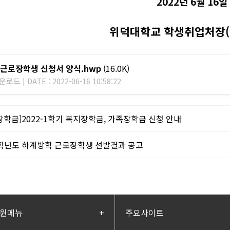
2022
년
6
월
16
일
위덕대학교 학생취업처장
(
가근로장학생 신청서 양식.hwp
(16.0K)
로드 | DATE : 2022-06-16 10:58:22
장학금]2022-1학기 복지장학금, 가족장학금 신청 안내
2학년도 하계방학 근로장학생 선발결과 공고
원메뉴
+
주요사이트