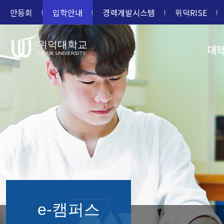
만등회
입학안내
경력개발시스템
위덕RISE
위덕대학교
대
UIDUK UNIVERSITY
e-캠퍼스