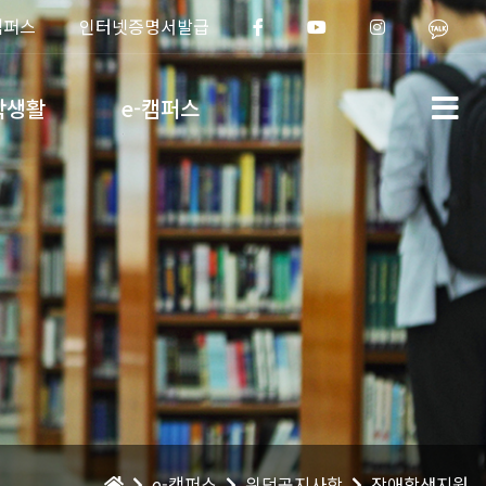
캠퍼스
인터넷증명서발급
학생활
e-캠퍼스
e-캠퍼스
위덕공지사항
장애학생지원