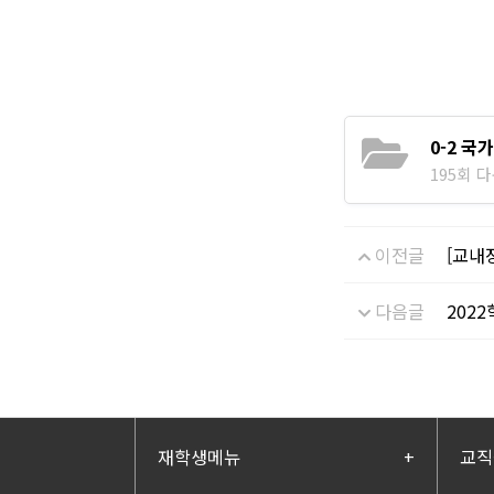
0-2 국
195회 다운
이전글
[교내
다음글
202
재학생메뉴
+
교직