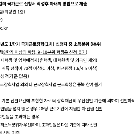
일의 국가근로 신청서 작성후 아래의 방법으로 제출
팀
(
회당관
1
층
)
99
c.kr
2
년도
1
학기 국가근로장학
(1
차
)
신청자 중 소득분위
8
분위
생
(
8
학기 이상의 학생
, 9~10
분위 학생은 신청 불가
)
 재학생 및 입학예정자
(
휴학생
,
대학원생 및 외국인 제외
)
기 취득 성적이
70
점 이상
(C
이상
,
평균평점
1.6/4.5
이상
)
 성적기준 없음
)
로장학사업 외의 타 근로장학사업 근로학생은 중복 참여 불가
 기본 선발요건에 부합한 자로써 장학재단의 우선선발 기준에 의하여 선발하
인원을 넘지 않은 경우
:
해당 근로기관에 지원한 자 전원 선발
획인원을 초과하는 경우
(
저소득분위자 우선
)
하며
,
초과인원은 다음 기준에 따라 선발
별 선발 기준