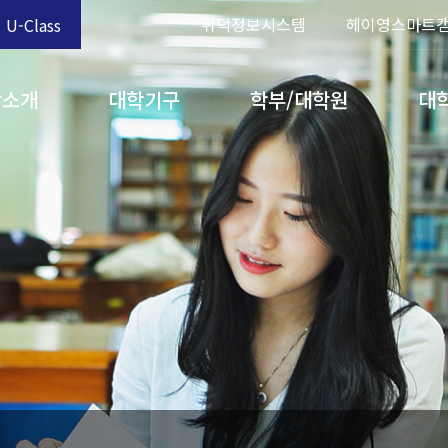
위덕정보시스템
헤이영스마트
U-Class
학소개
대학기구
학부/대학원
대