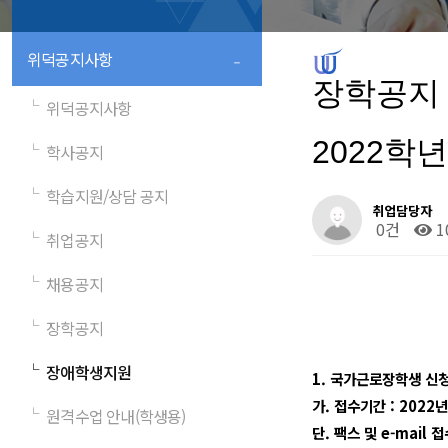
-
위덕공지사항
장학공지
└
위덕공지사항
2022학
└
학사공지
└
학습지원/상담 공지
취업담당자
0건
1
└
취업공지
└
채용공지
└
장학공지
└
장애학생지원
1.
국가근로장학생 신청
가
.
접수기간
: 2022
└
원격수업 안내(학생용)
단
.
팩스 및
e-mail
접