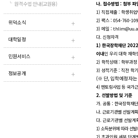
└
원격수업 안내(교원용)
나
.
접수방법
:
첨부 파
1)
직접제출
:
학생취업
2)
팩스
: 054-760-10
+
위덕소식
3)
메일
: thlim@uu.a
다
.
신청자격
+
대학일정
1)
한국장학재단
202
이내
인 우리 대학 재학
+
민원서비스
2)
학적상태
:
학부과정
3)
성적기준
:
직전 학
+
정보공개
(
※
단
,
입학예정자는
4)
멘토링사업 등 국가근
2.
선발방법 및 기준
가
.
공통
:
한국장학재단
나
.
근
로기관별 선발계획
다
.
근로기관별 선발계
1)
소
득분위에 따라 선발
2)
초과인원 세부 단계