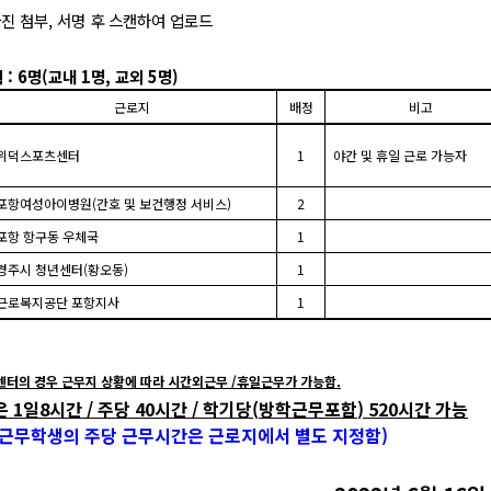
진 첨부
,
서명 후 스캔하여 업로드
획
: 6
명
(
교내
1
명
,
교외
5
명
)
근로지
배정
비고
위덕스포츠센터
1
야간 및 휴일 근로 가능자
포항여성아이병원
(
간호 및 보건행정 서비스
)
2
포항 항구동 우체국
1
경주시 청년센터
(
황오동
)
1
근로복지공단 포항지사
1
센터의 경우 근무지 상황에 따라 시간외근무
/
휴일근무가 가능함
.
은
1
일
8
시간
/
주당
40
시간
/
학기당
(
방학근무포함
) 520
시간 가능
근무학생의 주당 근무시간은 근로지에서 별도 지정함
)