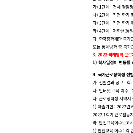
가
) 1
단계
:
전체 평점평
나
) 2
단계
:
직전 학기 
다
) 3
단계
:
직전 학기 
라
) 4
단계
:
저학년
(
동일
다
.
한
국장학재단 국가
또는 동계방학 중 국가
3. 2022-
하계방학 근로
1)
학사일정이 변동될 
4.
국가근로장학생 선발
가
.
선발결과 공고
:
학
나
.
인터넷 교육 이수
:
다
.
근로장학생 서약서 
1)
제출기한
: 2022
년
2022.1
학기 근로활동자
라
.
안전교육이수보고서
1)
안전교육 이수
:
각 