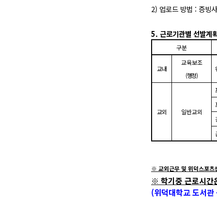
2)
업로드 방법
:
증빙사
5.
근로기관별 선발계
구분
교육보조
교내
(
행정
)
교외
일반교외
※
교외근무 및 위덕스포츠
※
학기중 근로시간
(
위덕대학교 도서관 