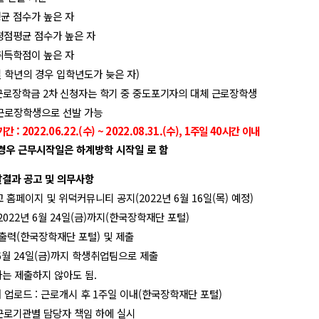
균 점수가 높은 자
평점평균 점수가 높은 자
취득학점이 높은 자
 학년의 경우 입학년도가 늦은 자
)
근로장학금
2
차 신청자는 학기 중 중도포기자의 대체 근로장학생
근로장학생으로 선발 가능
기간
: 2022.06.22.(
수
) ~ 2022.08.31.(
수
),
1
주일
40
시간 이내
경우 근무시작일은 하계방학 시작일 로 함
결과 공고 및 의무사항
교 홈페이지 및 위덕커뮤니티 공지
(2022
년
6
월
16
일
(
목
)
예정
)
 2022
년
6
월
24
일
(
금
)
까지
(
한국장학재단 포털
)
출력
(
한국장학재단 포털
)
및 제출
6
월
24
일
(
금
)
까지 학생취업팀으로 제출
는 제출하지 않아도 됨
.
 업로드
:
근로개시 후
1
주일 이내
(
한국장학재단 포털
)
근로기관별 담당자 책임 하에 실시