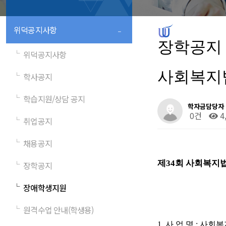
-
위덕공지사항
장학공지
└
위덕공지사항
사회복지법
└
학사공지
└
학습지원/상담 공지
학자금담당자
0건
4
└
취업공지
└
채용공지
제
34
회 사회복지
└
장학공지
└
장애학생지원
└
원격수업 안내(학생용)
1.
사 업 명
:
사회복