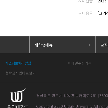
이전글
202
다음글
[교외
재학생메뉴
+
교직
개인정보처리방침
이메일수집거부
청탁금지법바로알기
경상북도 경주시 강동면 동해대로 261 [38004] / 
Copyright 2020 Uiduk University All righ
위덕대학교