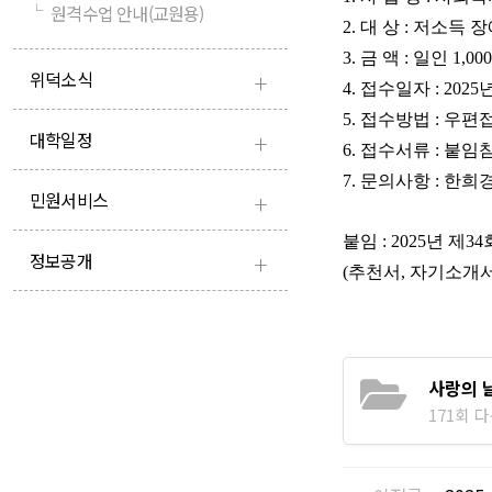
└
원격수업 안내(교원용)
2.
대 상
:
저소득 장
3.
금 액
:
일인
1,000
+
위덕소식
4.
접수일자
: 2025
5.
접수방법
:
우편
+
대학일정
6.
접수서류
:
붙임
7.
문의사항
:
한희경
+
민원서비스
붙임
: 2025
년 제
34
+
정보공개
(
추천서
,
자기소개
사랑의 
171회 다운