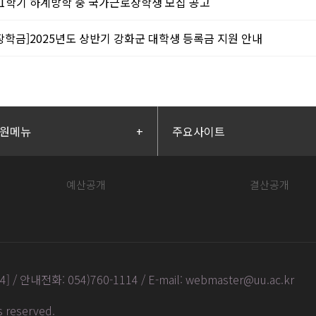
5-1학기 하계방학 중 국가근로장학생 모집 공고
장학금]2025년도 상반기 강화군 대학생 등록금 지원 안내
원메뉴
+
주요사이트
예산공개
결산공개
안내전화: 054)760-1114 / E-mail: webmaster@uu.ac.kr
ts reserved
.