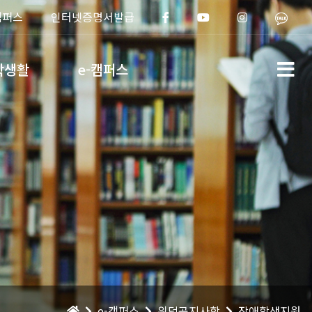
캠퍼스
인터넷증명서발급
학생활
e-캠퍼스
e-캠퍼스
위덕공지사항
장애학생지원