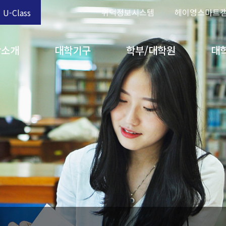
위덕정보시스템
헤이영스마트
U-Class
학소개
대학기구
학부/대학원
대