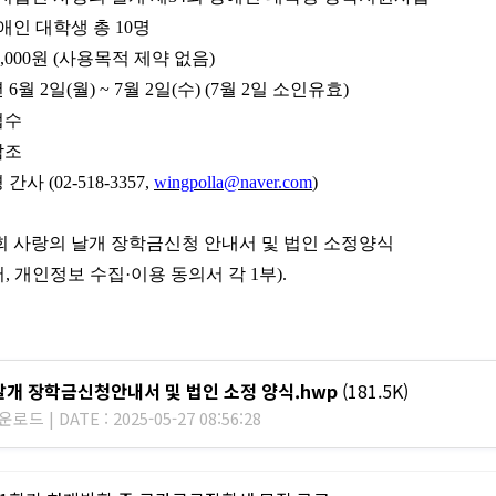
애인 대학생 총
10
명
,000
원
(
사용목적 제약 없음
)
년
6
월
2
일
(
월
) ~ 7
월
2
일
(
수
) (7
월
2
일 소인유효
)
접수
참조
 간사
(02-518-3357,
wingpolla@naver.com
)
회 사랑의 날개 장학금신청 안내서 및 법인 소정양식
서
,
개인정보 수집
·
이용 동의서 각
1
부
).
날개 장학금신청안내서 및 법인 소정 양식.hwp
(181.5K)
로드 | DATE : 2025-05-27 08:56:28