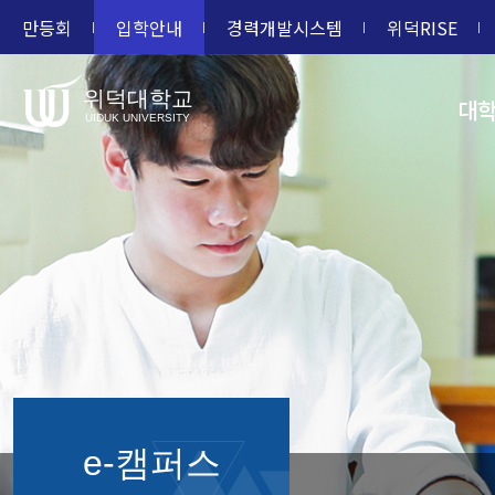
만등회
입학안내
경력개발시스템
위덕RISE
위덕대학교
대
UIDUK UNIVERSITY
e-캠퍼스