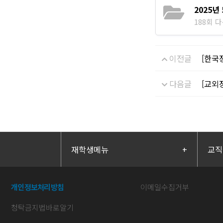
2025년
188회 다운
이전글
[한국
다음글
[교외
재학생메뉴
+
교직
개인정보처리방침
이메일수집거부
청탁금지법바로알기