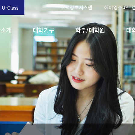
위덕정보시스템
헤이영스마트
U-Class
학소개
대학기구
학부/대학원
대