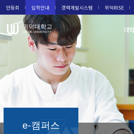
만등회
입학안내
경력개발시스템
위덕RISE
위덕대학교
대
UIDUK UNIVERSITY
e-캠퍼스