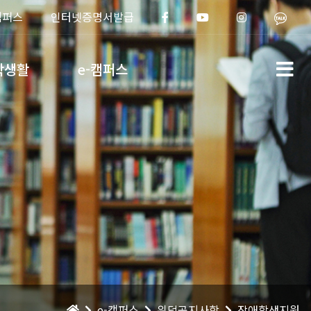
캠퍼스
인터넷증명서발급
학생활
e-캠퍼스
e-캠퍼스
위덕공지사항
장애학생지원