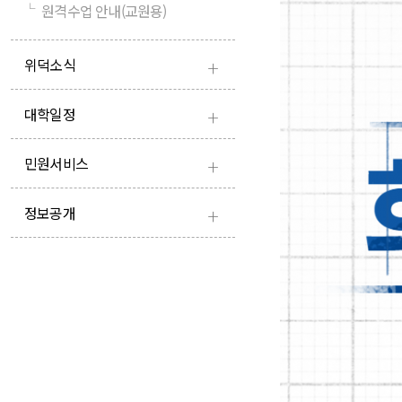
└
원격수업 안내(교원용)
+
위덕소식
+
대학일정
+
민원서비스
+
정보공개