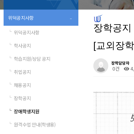
-
위덕공지사항
장학공지
└
위덕공지사항
[교외장학
└
학사공지
└
학습지원/상담 공지
장학담당자
0건
4
└
취업공지
└
채용공지
└
장학공지
└
장애학생지원
└
원격수업 안내(학생용)