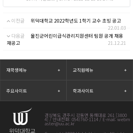
이전글
위덕대학교 2022학년도 1학기 교수 초빙 공고
22.01.03
다음글
울진군어린이급식관리지원센터 팀원 공개 채용
재공고
21.12.21
재학생메뉴
+
교직원메뉴
+
주요사이트
+
학과사이트
+
경상북도 경주시 강동면 동해대로 261 [3800
4] / 안내전화: 054)760-1114 / E-mail: webm
aster@uu.ac.kr
위덕대학교