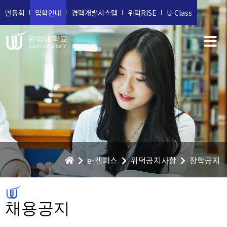
만등회
입학안내
경력개발시스템
위덕RISE
U-Class
위덕대학교
UIDUK UNIVERSITY
e-캠퍼스
위덕공지사항
장학공지
채용공지