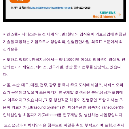
지멘스헬시니어스㈜ 는 전 세계 약
5
만
3
천명의 임직원이 의료산업에 최첨단
기술을 제공하는 기업으로서 영상의학
,
실험진단사업
,
의료
IT
부문에서 최
신기술을
선도하고 있으며
,
한국지사에서는 약
1,100
여명 이상의 임직원이 영상 및 진
단의료기기 세일즈
,
서비스
,
연구개발
,
생산 등의 업무를 담당하고 있습니
다
.
서울
,
부산
,
대구
,
대전
,
전주
,
광주 등 국내 주요 도시에 세일즈
,
서비스 오피
스가 운영되고 있으며 초음파기기 연구개발 및 생산은 분당
,
성남과 포항에
서 이루어지고 있습니다
.
그 중 생산직군 채용이 진행중인 포항 지사는 초
음파 의료기기
(Ultrasound Systems)
의 핵심부품인 탐촉자
(Transducer)
와
인체삽입형 초음파기기
(Catheter)
를 연구개발 및 생산하는 사업장입니다
.
모집요강과 이력서양식은 첨부드린 파일을 확인 부탁드리며 포항
,
경주시