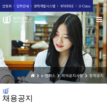
만등회
입학안내
경력개발시스템
위덕RISE
U-Class
위덕대학교
UIDUK UNIVERSITY
e-캠퍼스
위덕공지사항
장학공지
채용공지