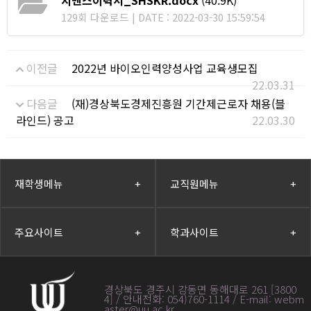
129회 다운로드 | DATE : 2022-03-30 15:59:54
이전글
2022년 바이오인력양성사업 교육생모집
22.03.31
다음글
(재)경상북도경제진흥원 기간제근로자 채용(블
라인드) 공고
22.03.30
재학생메뉴
+
교직원메뉴
+
주요사이트
+
학과사이트
+
경상북도 경주시 강동면 동해대로 261 [3800
4] / 안내전화: 054)760-1114 / E-mail: webm
aster@uu.ac.kr