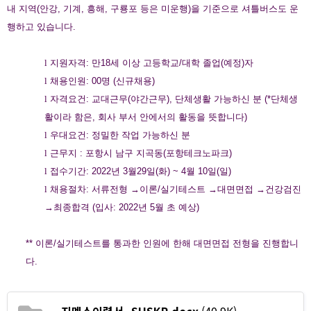
내 지역
(
안강
,
기계
,
흥해
,
구룡포 등은 미운행
)
을 기준으로 셔틀버스도 운
행하고 있습니다
.
l
지원자격
:
만
18
세 이상 고등학교
/
대학 졸업
(
예정
)
자
l
채용인원
: 00
명
(
신규채용
)
l
자격요건
:
교대근무
(
야간근무
),
단체생활 가능하신 분
(*
단체생
활이라 함은
,
회사 부서 안에서의 활동을 뜻합니다
)
l
우대요건
:
정밀한 작업 가능하신 분
l
근무지
:
포항시 남구 지곡동
(
포항테크노파크
)
l
접수기간
: 2022
년
3
월
29
일
(
화
) ~ 4
월
10
일
(
일
)
l
채용절차
:
서류전형 →이론
/
실기테스트 →대면면접 →건강검진
→최종합격
(
입사
: 2022
년
5
월 초 예상
)
**
이론
/
실기테스트를 통과한 인원에 한해 대면면접 전형을 진행합니
다
.
지멘스이력서_SHSKR.docx
(40.9K)