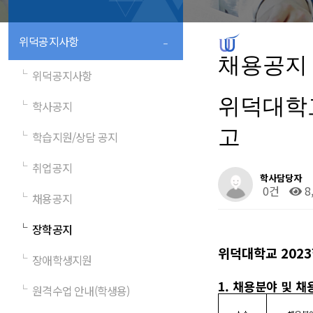
-
위덕공지사항
채용공지
└
위덕공지사항
위덕대학교
└
학사공지
고
└
학습지원/상담 공지
└
취업공지
학사담당자
0건
8
└
채용공지
└
장학공지
위덕대학교
2023
└
장애학생지원
1.
채용분야 및 채
└
원격수업 안내(학생용)