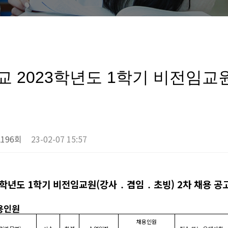
 2023학년도 1학기 비전임교원
,196회
23-02-07 15:57
학년도
1
학기 비전임교원
(
강사
․
겸임
․
초빙
)
2
차 채용 공
용인원
채용인원