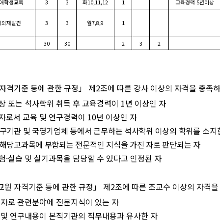
애학생교육
3
3
화
10,11,12
1
교육경력
5
년이상
격의재발견
3
3
월
7,8,9
1
30
30
2
3
2
자격기준 등에 관한 규정
」
제
2
조에 따른 강사 이상의 자격을 충족하
상 또는 석사학위 취득 후 교육경력이
1
년 이상인 자
자로서 교육 및 연구경력이
10
년 이상인 자
구기관 및 국영기업체 등에서 근무하는 석사학위 이상의 학위를
소지
해당교과목에 부합되는 전문적인 지식을 가진 자로 판단되는 자
험
·
실습 및 실기과목을 담당할 수 있다고 인정된 자
교원 자격기준 등에 관한 규정
」
제
2
조에 따른 조교수 이상의 자격을
 자로 관련분야에 전문지식이 있는 자
 및 연구내용이 본직기관의 직무내용과 유사한 자