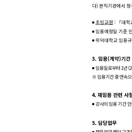
다
)
본직기관에서 정
◾
초빙교원
:
「
대학
◾
임용예정일 기준 
◾
위덕대학교 임용규
3.
임용
(
계약
)
기간
◾
임용일로부터
1
년
(2
※
임용기간 중 연속으
4.
재임용 관련 사
◾
강사의 임용 기간 만
5.
담당업무
◾
채용분야 해당 교과목