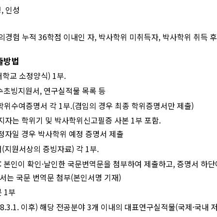
정
,
인성
의경험 누적
36
학점 이내인 자
,
박사학위 미취득자
,
박사학위 취득 
출방법
대학교 소정양식
) 1
부
.
수초빙지원서
,
연구실적물 목록 등
 학위수여증명서 각
1
부
.(
겸임의 경우 최종 학위증명서만 제출
)
지자는 학위기 및 박사학위신고필증 사본
1
부 포함
.
정자일 경우 박사학위 예정 증명서 제출
서
(
지원서상의 증빙자료
)
각
1
부
.
:
본인이 확인
·
날인한 국문번역문을 첨부하여 제출하고
,
증명서 하단
서는 국문 번역문 첨부
(
본인서명 기재
)
본
1
부
8.3.1.
이후
)
해당 전공분야
3
개 이내의 대표연구실적물
(
국제
·
국내 