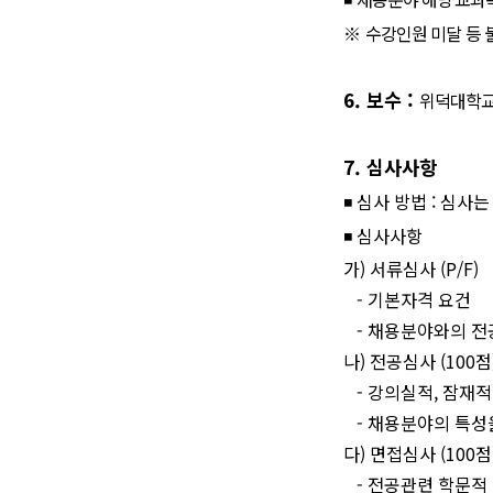
※
수강인원 미달 등 
6.
보수
:
위덕대학교
7.
심사사항
◾
심사 방법
:
심사는
◾
심사사항
가
)
서류심사
(P/F)
-
기본자격 요건
-
채용분야와의 전
나
)
전공심사
(100
점
-
강의실적
,
잠재적
-
채용분야의 특성
다
)
면접심사
(100
점
-
전공관련 학문적