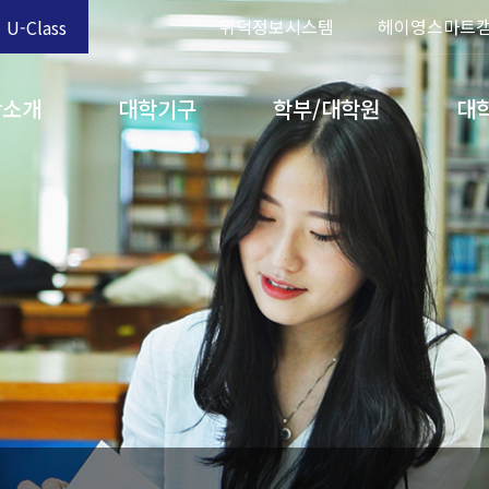
위덕정보시스템
헤이영스마트
U-Class
학소개
대학기구
학부/대학원
대