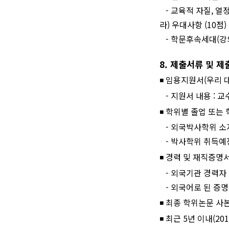
-
교육적 자질
,
열
라
)
우대사항
(10
점
)
-
학문후속세대
(
강
8.
제출서류 및 제
◾
임용지원서
(
우리 
-
지원서 내용
:
교
◾
학위별 졸업 또는
-
외국박사학위 소
-
박사학위 취득예
◾
경력 및 재직증명
-
외국기관 경력자
-
외국어로 된 증명
◾
최종 학위논문 사
◾
최근
5
년 이내
(201