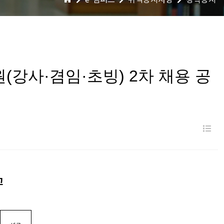
(강사·겸임·초빙) 2차 채용 공
고