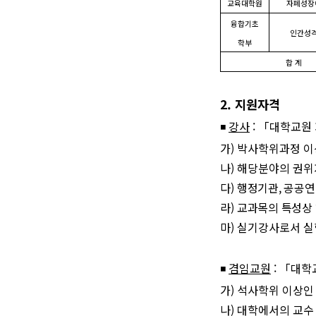
교육대학원
자폐성장
융합기초
인간성
학부
합 계
2.
지원자격
◾
강사
:
「
대학교원 
가
)
박사학위과정 이
나
)
해당분야의 권위
다
)
행정기관
,
공공연
라
)
교과목의 특성상 
마
)
실기강사로서 실
◾
겸임교원
:
「
대학
가
)
석사학위 이상인
나
)
대학에서의 교수