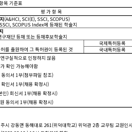
항목 기준표
평 가 항 목
지
(A&HCI, SCI(E), SSCI, SCOPUS)
, SSCI, SCOPUS Index
에 등재된 학술지
지
연구재단 등재 또는 등재후보학술지
국제특허등록
허를 출원하여 그 특허권이 등록된 것
국내특허등록
 연구실적으로 인정하지 않음
자가 확인 가능해야함
 동의서
1
부
(
첨부파일 참조
)
 확인서
1
부
(
채용 확정시
)
본인
)
회신서
1
부
(
채용 확정시
)
원 동의서
1
부
(
채용 확정시
)
경주시 강동면 동해대로
261(
위덕대학교
)
위덕관
2
층 교무팀 교원인