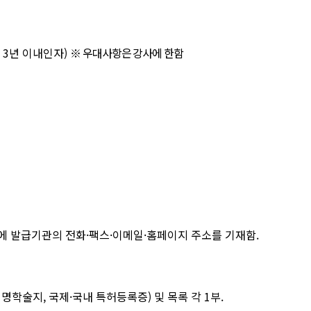
후
3
년 이내인자
)
※
우대사항은 강사에 한함
에 발급기관의 전화
·
팩스
·
이메일
·
홈페이지 주소를 기재함
.
저명학술지
,
국제
·
국내 특허등록증
)
및 목록 각
1
부
.