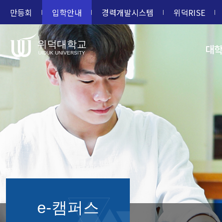
만등회
입학안내
경력개발시스템
위덕RISE
위덕대학교
대
UIDUK UNIVERSITY
e-캠퍼스