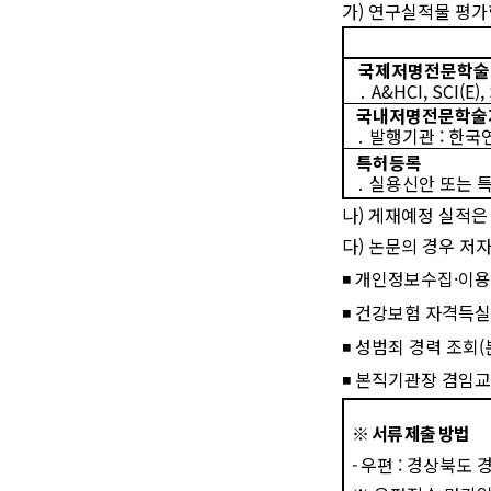
가
)
연구실적물 평가
국제저명전문학술
․
A&HCI, SCI(E)
국내저명전문학술
․
발행기관
:
한국
특허등록
․
실용신안 또는 특
나
)
게재예정 실적은
다
)
논문의 경우 저
◾
개인정보수집
·
이용
◾
건강보험 자격득실
◾
성범죄 경력 조회
(
◾
본직기관장 겸임교
※
서류 제출 방법
-
우편
:
경상북도 