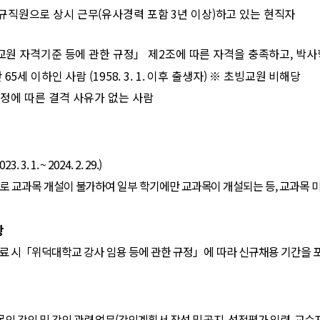
규직원으로 상시 근무
(
유사경력 포함
3
년 이상
)
하고 있는 현직자
교원 자격기준 등에 관한 규정
」
제
2
조에 따른 자격을 충족하고
,
박사
만
65
세 이하인 사람
(1958. 3. 1.
이후 출생자
)
※
초빙교원 비해당
정에 따른 결격 사유가 없는 사람
023. 3. 1. ~ 2024. 2. 29.)
로 교과목 개설이 불가하여 일부 학기에만 교과목이 개설되는 등
,
교과목
미
항
료 시
「
위덕대학교 강사 임용 등에 관한 규정
」
에 따라 신규채용 기간을
의 강의 및 강의 관련 업무
(
강의계획서 작성 및 공지
,
성적평가 입력
,
교수자