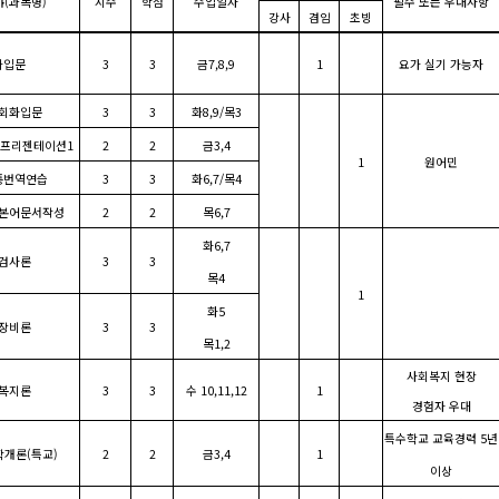
야
(
과목명
)
시수
학점
수업일자
필수 또는 우대사항
강사
겸임
초빙
가입문
3
3
금
7,8,9
1
요가 실기 가능자
회화입문
3
3
화
8,9/
목
3
프리젠테이션
1
2
2
금
3,4
1
원어민
통번역연습
3
3
화
6,7/
목
4
본어문서작성
2
2
목
6,7
화
6,7
검사론
3
3
목
4
1
화
5
장비론
3
3
목
1,2
사회복지 현장
복지론
3
3
수
10,11,12
1
경험자 우대
특수학교 교육경력
5
년
학개론
(
특교
)
2
2
금
3,4
1
이상