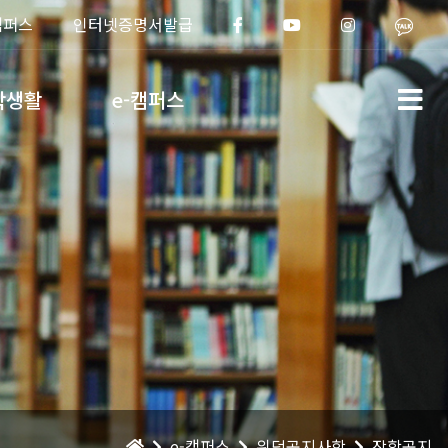
캠퍼스
인터넷증명서발급
학생활
e-캠퍼스
e-캠퍼스
위덕공지사항
장학공지