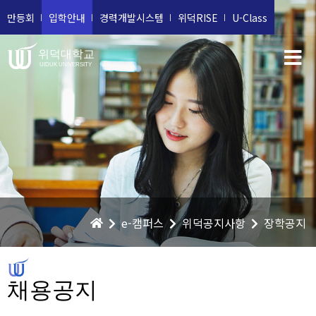
만등회
입학안내
경력개발시스템
위덕RISE
U-Class
위덕대학교
UIDUK UNIVERSITY
e-캠퍼스
위덕공지사항
장학공지
채용공지