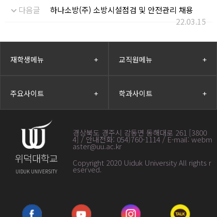
다음글
하나소방(주) 소방시설점검 및 안전관리 채용
22.03.15
재학생메뉴
+
교직원메뉴
+
주요사이트
+
학과사이트
+
경상북도 경주시 강동면 동해대로 261 [3800
4] / 안내전화: 054)760-1114 / E-mail: webm
aster@uu.ac.kr
위덕대학교
Copyright 2020 Uiduk University All rights r
eserved
.
UIDUK UNIVERSITY