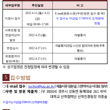
세부업무명
추진일정
비 고
2022.4.11.(
월
)~4.22
E-mail(
원본스캔
)/
우편
/
방문 접수 중 택
1
지원서 접수
※
접수는 마감일
17:00
까지 도착분에
(
금
)
한함
매일
09:00~17:00
서류전형 및
면접대상자
2022.4.25.(
월
)
개별통지
발표
개별통지
(
면접 시간은 합격자에 한해 추후
면접심사
2022.4.27.(
수
)
통보
)
최종합격자
2022.4.27.(
수
)
개별통지
발표
(
예정
)
※
상기일정은 전형일정에 따라 변경될 수 있음
5
접수방법
❍
E-mail
접수
:
jschoi@uu.ac.kr
(
제출서류 원본을 스캔하여 순서대로 첨부
)
❍
우편 및 방문 제출처
: (
우
38004)
경주시 강동면 동해대로
261
위덕
대학교 산학협력단 산학진흥팀장 최종술
※
접수는 마감일
17:00
까지 도착분에 한함