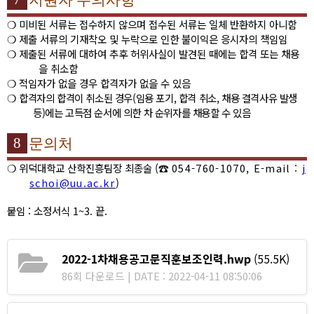
지원자 주의사항
❍
미비된 서류는 접수하지 않으며 접수된 서류는 일체 반환하지 아니함
❍
제출 서류의 기재착오 및 누락으로 인한 불이익은 응시자의 책임임
❍
제출된 서류에 대하여 추후 허위사실이 발견된 때에는 합격 또는 채용
을 취소함
❍
적임자가 없을 경우 합격자가 없을 수 있음
❍
합격자의 합격이 취소된 경우
(
임용 포기
,
합격 취소
,
채용 결격사유 발생
등
)
에는 고득점 순서에 의한 차 순위자를 채용할 수 있음
8
문의처
❍
위덕대학교 산학진흥팀장 최종술
(
☎
054-760-1070, E-mail :
j
schoi@uu.ac.kr
)
붙임
:
소정서식
1~3.
끝
.
2022-1차채용공고문직훈보조인력.hwp
(55.5K)
86회 다운로드 | DATE : 2022-04-11 08:50:06