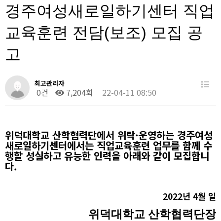
경주여성새로일하기센터 직업
교육훈련 전담(보조) 모집 공
고
최고관리자
0건
7,204회
22-04-11 08:50
위덕대학교 산학협력단에서 위탁
·
운영하는 경주여성
새로일하기센터에서는 직업교육훈련 업무를 함께 수
행할 성실하고 유능한 인력을 아래와 같이 모집합니
다
.
2022
년
4
월 일
위덕대학교 산학협력단장