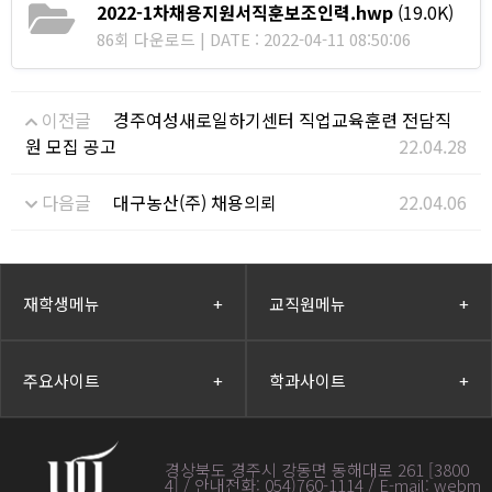
2022-1차채용지원서직훈보조인력.hwp
(19.0K)
86회 다운로드 | DATE : 2022-04-11 08:50:06
이전글
경주여성새로일하기센터 직업교육훈련 전담직
원 모집 공고
22.04.28
다음글
대구농산(주) 채용의뢰
22.04.06
재학생메뉴
+
교직원메뉴
+
주요사이트
+
학과사이트
+
경상북도 경주시 강동면 동해대로 261 [3800
4] / 안내전화: 054)760-1114 / E-mail: webm