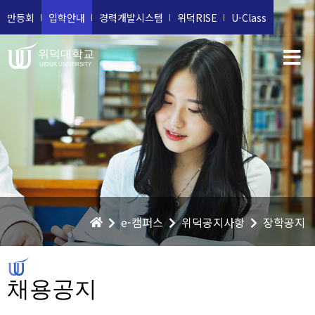
만등회
입학안내
경력개발시스템
위덕RISE
U-Class
위덕대학교
UIDUK UNIVERSITY
e-캠퍼스
위덕공지사항
장학공지
채용공지