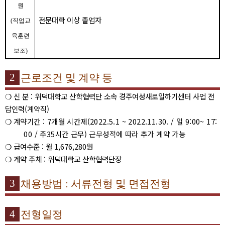
원
전문대학 이상 졸업자
(
직업교
육훈련
보조
)
2
근로조건 및 계약 등
❍
신 분
:
위덕대학교 산학협력단 소속 경주여성새로일하기센터 사업 전
담인력
(
계약직
)
❍
계약기간
: 7
개월 시간제
(2022.5.1 ~ 2022.11.30. /
일
9:00~ 17:
00 /
주
35
시간 근무
)
근무성적에 따라 추가 계약 가능
❍
급여수준
:
월
1,676,280
원
❍
계약 주체
:
위덕대학교 산학협력단장
3
채용방법
:
서류전형 및 면접전형
4
전형일정