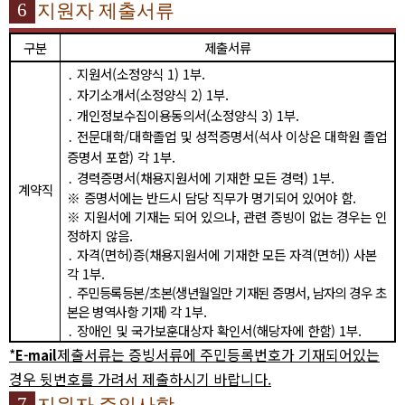
6
지원자 제출서류
구분
제출서류
․
지원서
(
소정양식
1) 1
부
.
․
자기소개서
(
소정양식
2) 1
부
.
․
개인정보수집이용동의서
(
소정양식
3) 1
부
.
․
전문대학
/
대학졸업 및 성적증명서
(
석사 이상은 대학원 졸업
증명서 포함
)
각
1
부
.
․
경력증명서
(
채용지원서에 기재한 모든 경력
) 1
부
.
계약직
※
증명서에는 반드시 담당 직무가 명기되어 있어야 함
.
※
지원서에 기재는 되어 있으나
,
관련 증빙이 없는 경우는 인
정하지 않음
.
․
자격
(
면허
)
증
(
채용지원서에 기재한 모든 자격
(
면허
))
사본
각
1
부
.
․
주민등록등본
/
초본
(
생년월일만 기재된 증명서
,
남자의 경우 초
본은 병역사항 기재
)
각
1
부
.
․
장애인 및 국가보훈대상자 확인서
(
해당자에 한함
) 1
부
.
*
제
출서류는 증빙서류에 주민등록번호가 기재되어있는
E-mail
경우 뒷번호를 가려서 제출하시기 바랍니다
.
7