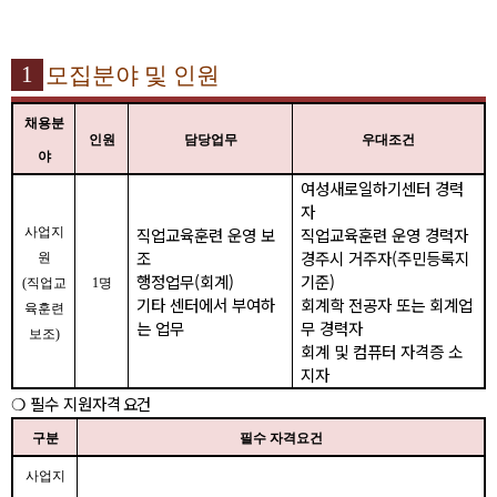
1
모집분야 및 인원
채용분
인원
담당업무
우대조건
야
여성새로일하기센터 경력
자
직업교육훈련
운영 보
직업교육훈련 운영 경력자
사업지
조
경주시 거주자
(
주민등록지
원
행정업무
(
회계
)
기준
)
(
직업교
1
명
기타 센터에서 부여하
회계학 전공자 또는 회계업
육훈련
는 업무
무 경력자
보조
)
회계 및 컴퓨터 자격증 소
지자
❍
필수 지원자격
요건
구분
필수 자격요건
사업지