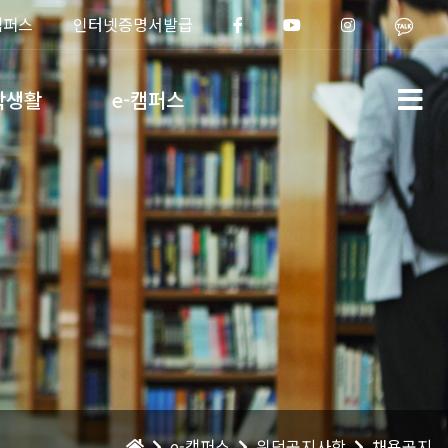
캠퍼스
인터넷증명서발급
학생활
e-캠퍼스
e-캠퍼스
위덕공지사항
채용공지