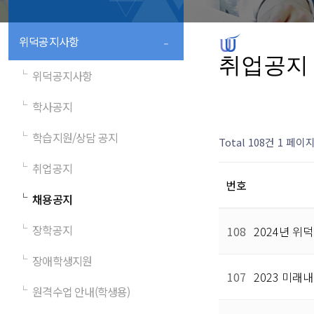
-
위덕공지사항
취업공지
└
위덕공지사항
└
학사공지
└
학습지원/상담 공지
Total 108건
1 페이
└
취업공지
번호
└
채용공지
└
장학공지
108
2024년 위
└
장애학생지원
107
2023 미래
└
원격수업 안내(학생용)