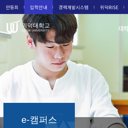
만등회
입학안내
경력개발시스템
위덕RISE
위덕대학교
대
UIDUK UNIVERSITY
e-캠퍼스