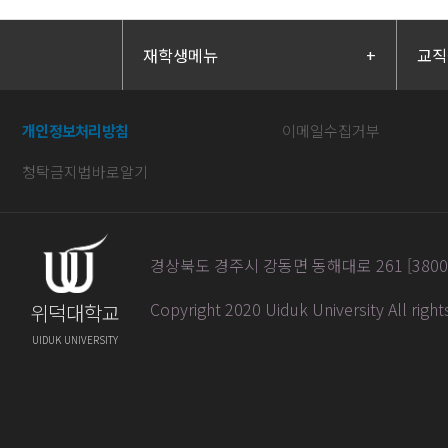
재학생메뉴
+
교직
개인정보처리방침
이메일수집거부
청탁금지법바로알기
경상북도 경주시 강동면 동해대로 261 [38004] / 
Copyright 2020 Uiduk University All righ
위덕대학교
UIDUK UNIVERSITY