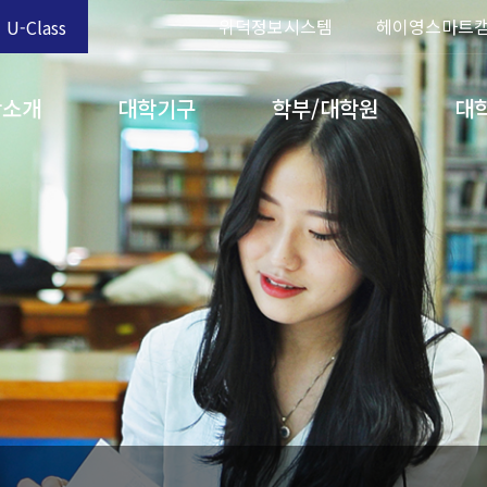
위덕정보시스템
헤이영스마트
U-Class
학소개
대학기구
학부/대학원
대