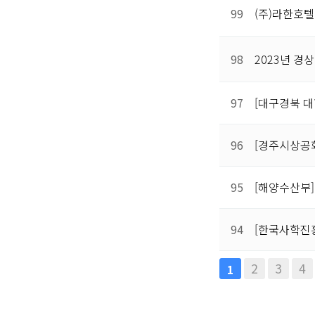
99
(주)라한호텔
98
2023년 경상
97
[대구경북 
96
[경주시상공
95
[해양수산부]
94
[한국사학진흥
맨끝
2
3
4
1