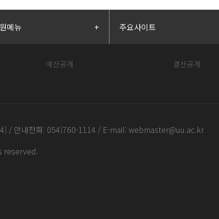
원메뉴
+
주요사이트
예산공개
결산공개
안내전화: 054)760-1114 / E-mail: webmaster@uu.ac.kr
ts reserved
.