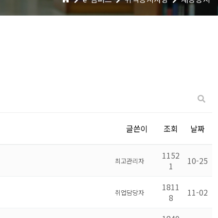
글쓴이
조회
날짜
1152
10-25
최고관리자
1
1811
11-02
취업담당자
8