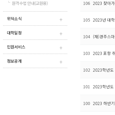
└
원격수업 안내(교원용)
106
2023 찾아
+
위덕소식
105
2023년 대
+
대학일정
104
(재)경주스
+
민원서비스
103
2023 포항
+
정보공개
102
2023학년도
101
2023학년도
100
2023 하반