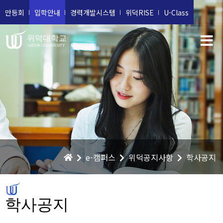
만등회
입학안내
경력개발시스템
위덕RISE
U-Class
위덕대학교
UIDUK UNIVERSITY
e-캠퍼스
위덕공지사항
학사공지
학사공지