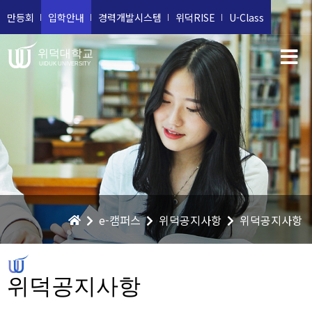
만등회
입학안내
경력개발시스템
위덕RISE
U-Class
위덕대학교
UIDUK UNIVERSITY
e-캠퍼스
위덕공지사항
위덕공지사항
위덕공지사항