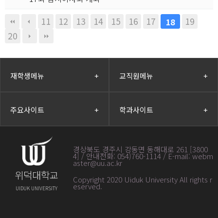
11
12
13
14
15
16
17
19
18
20
재학생메뉴
+
교직원메뉴
+
주요사이트
+
학과사이트
+
경상북도 경주시 강동면 동해대로 261 [3800
4] / 안내전화: 054)760-1114 / E-mail: webm
aster@uu.ac.kr
위덕대학교
Copyright 2020 Uiduk University All rights r
eserved
.
UIDUK UNIVERSITY