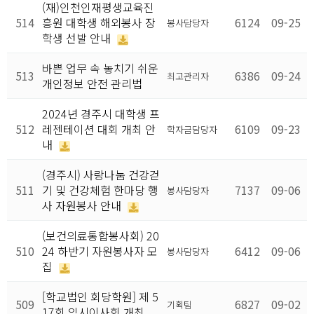
(재)인천인재평생교육진
514
흥원 대학생 해외봉사 장
6124
09-25
봉사담당자
학생 선발 안내
바쁜 업무 속 놓치기 쉬운
513
6386
09-24
최고관리자
개인정보 안전 관리법
2024년 경주시 대학생 프
512
레젠테이션 대회 개최 안
6109
09-23
학자금담당자
내
(경주시) 사랑나눔 건강걷
511
기 및 건강체험 한마당 행
7137
09-06
봉사담당자
사 자원봉사 안내
(보건의료통합봉사회) 20
510
24 하반기 자원봉사자 모
6412
09-06
봉사담당자
집
[학교법인 회당학원] 제 5
509
6827
09-02
기획팀
17회 임시이사회 개최