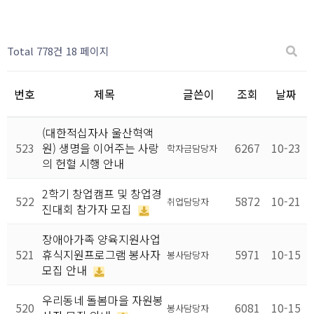
Total 778건
18 페이지
번호
제목
글쓴이
조회
날짜
(대한적십자사 울산혁액
523
원) 생명을 이어주는 사랑
6267
10-23
학자금담당자
의 헌혈 시행 안내
2학기 창업캠프 및 창업경
522
5872
10-21
취업담당자
진대회 참가자 모집
장애아가족 양육지원사업
521
휴식지원프로그램 봉사자
5971
10-15
봉사담당자
모집 안내
우리동네 돌봄마을 자원봉
520
6081
10-15
봉사담당자