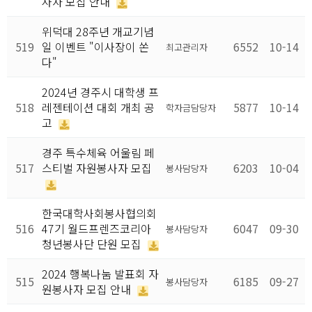
사자 모집 안내
위덕대 28주년 개교기념
519
일 이벤트 "이사장이 쏜
6552
10-14
최고관리자
다"
2024년 경주시 대학생 프
518
레젠테이션 대회 개최 공
5877
10-14
학자금담당자
고
경주 특수체육 어울림 페
517
스티벌 자원봉사자 모집
6203
10-04
봉사담당자
한국대학사회봉사협의회
516
47기 월드프렌즈코리아
6047
09-30
봉사담당자
청년봉사단 단원 모집
2024 행복나눔 발표회 자
515
6185
09-27
봉사담당자
원봉사자 모집 안내