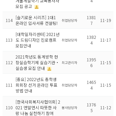
겨울계절학기 교육봉사자
4
모집 공고
[슬기로운 시리즈] 1대1
1381
114
11-19
취업담당자
온라인 입사서류 컨설팅!
7
[대학일자리센터] 2021년
1382
113
도 드림디자인 진로캠프
11-17
취업담당자
4
모집안내
2021학년도 동계방학 현
1395
112
장실습학기제 실습기관・
11-15
최고관리자
6
실습생 모집 안내
[중요] 2022년도 총학생
1465
111
회회장 선거 온라인 투표
11-15
취업담당자
4
방법 안내
[한국사회복지사협의회] 2
1376
110
021 연말연시 따뜻한 사
11-12
봉사담당자
5
랑 나눔 실천하기 참여