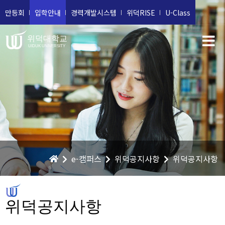
만등회
입학안내
경력개발시스템
위덕RISE
U-Class
위덕대학교
UIDUK UNIVERSITY
e-캠퍼스
위덕공지사항
위덕공지사항
위덕공지사항