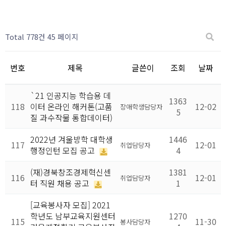
Total 778건
45 페이지
번호
제목
글쓴이
조회
날짜
`21 인공지능 학습용 데
1363
118
이터 온라인 해커톤(고품
12-02
장애학생담당자
5
질 과수작물 통합데이터)
2022년 겨울방학 대학생
1446
117
12-01
취업담당자
행정인턴 모집 공고
4
(재)경북창조경제혁신센
1381
116
12-01
취업담당자
터 직원 채용 공고
1
[교육봉사자 모집] 2021
학년도 남부교육지원센터
1270
115
11-30
봉사담당자