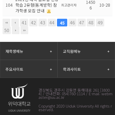
1450
104
학습 2유형(동계방학) 참
10-28
최고관리자
6
가학생 모집 안내
41
42
43
44
46
47
48
49
45
50
재학생메뉴
+
교직원메뉴
+
주요사이트
+
학과사이트
+
경상북도 경주시 강동면 동해대로 261 [3800
4] / 안내전화: 054)760-1114 / E-mail: webm
aster@uu.ac.kr
위덕대학교
Copyright 2020 Uiduk University All rights r
eserved
.
UIDUK UNIVERSITY