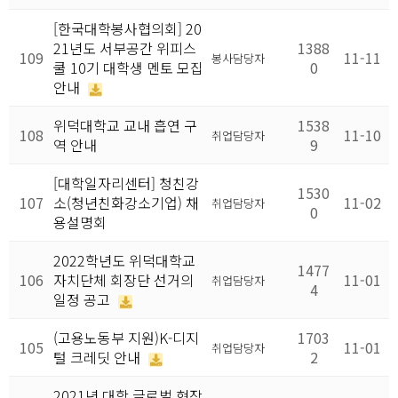
[한국대학봉사협의회] 20
21년도 서부공간 위피스
1388
109
11-11
봉사담당자
쿨 10기 대학생 멘토 모집
0
안내
위덕대학교 교내 흡연 구
1538
108
11-10
취업담당자
역 안내
9
[대학일자리센터] 청친강
1530
107
소(청년친화강소기업) 채
11-02
취업담당자
0
용설명회
2022학년도 위덕대학교
1477
106
자치단체 회장단 선거의
11-01
취업담당자
4
일정 공고
(고용노동부 지원)K-디지
1703
105
11-01
취업담당자
털 크레딧 안내
2
2021년 대학 글로벌 현장