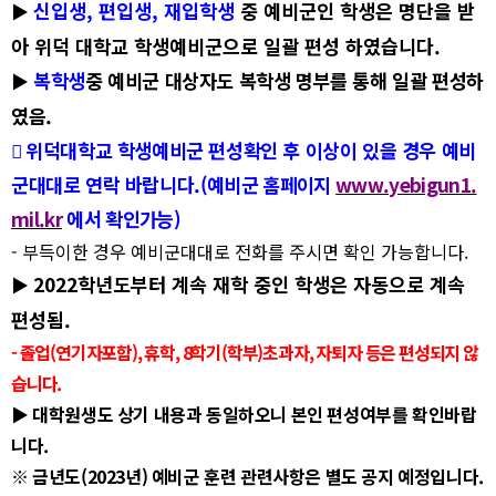
신입생
,
편입생
,
재입학생
중 예비군인 학생은 명단을 받
▶
아 위덕 대학교 학생예비군으로 일괄 편성 하였습니다
.
복학생
중 예비군 대상자도 복학생 명부를 통해
일괄 편성하
▶
였음
.

위덕대학교 학생예비군 편성확인 후 이상이 있을 경우 예비
군대대로 연락 바랍니다
.
(
예비군 홈페이지
www.yebigun1.
mil.kr
에서 확인가능
)
-
부득이한 경우 예비군대대로 전화를 주시면 확인 가능합니다
.
2022
학년도부터 계속 재학 중인 학생은 자동으로 계속
▶
편성됨
.
-
졸업
(
연기자포함
),
휴학
, 8
학기
(
학부
)
초과자
,
자퇴자 등은 편성되지 않
습니다
.
▶
대학원생도 상기 내용과 동일하오니 본인 편성여부를 확인바랍
니다
.
※
금년도
(2023
년
)
예비군 훈련 관련사항은 별도 공지 예정입니다
.