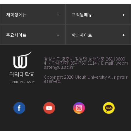
재학생메뉴
+
교직원메뉴
+
주요사이트
+
학과사이트
+
경상북도 경주시 강동면 동해대로 261 [3800
4] / 안내전화: 054)760-1114 / E-mail: webm
aster@uu.ac.kr
위덕대학교
Copyright 2020 Uiduk University All rights r
eserved
.
UIDUK UNIVERSITY