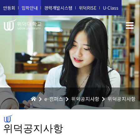
만등회
입학안내
경력개발시스템
위덕RISE
U-Class
위덕대학교
UIDUK UNIVERSITY
e-캠퍼스
위덕공지사항
위덕공지사항
위덕공지사항