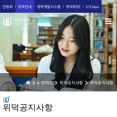
만등회
입학안내
경력개발시스템
위덕RISE
U-Class
위덕대학교
UIDUK UNIVERSITY
e-캠퍼스
위덕공지사항
위덕공지사항
위덕공지사항