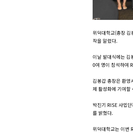
위덕대학교
(
총장 김
작을 알렸다
.
이날 발대식에는 김
0
여 명이 참석하여
R
김봉갑 총장은 환영
제 활성화에 기여할
박진기
RISE
사업단
를 밝혔다
.
위덕대학교는 이번