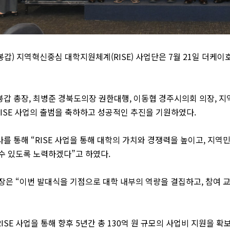
봉갑
)
지역혁신중심 대학지원체계
(RISE)
사업단은
7
월
21
일 더케이
봉갑 총장
,
최병준 경북도의장 권한대행
,
이동협 경주시의회 의장
,
지
ISE
사업의 출범을 축하하고 성공적인 추진을 기원하였다
.
사를 통해
“RISE
사업을 통해 대학의 가치와 경쟁력을 높이고
,
지역민
 수 있도록 노력하겠다
”
고 하였다
.
장은
“
이번 발대식을 기점으로 대학 내부의 역량을 결집하고
,
참여 
RISE
사업을 통해 향후
5
년간 총
130
억 원 규모의 사업비 지원을 