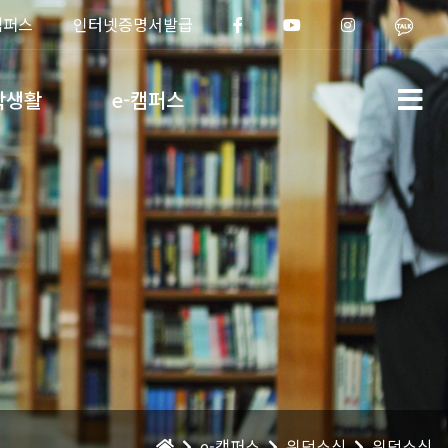
캠퍼스
인터넷증명서발급
학생활
e-캠퍼스
e-캠퍼스
위덕소식
위덕소식