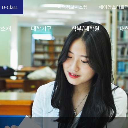
위덕정보시스템
헤이영스마트
U-Class
학소개
대학기구
학부/대학원
대