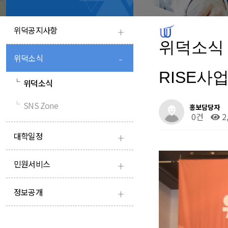
+
위덕공지사항
위덕소식
-
위덕소식
RISE사
└
위덕소식
└
SNS Zone
홍보담당자
0건
2
+
대학일정
+
민원서비스
+
정보공개