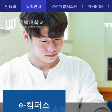
만등회
입학안내
경력개발시스템
위덕RISE
위덕대학교
대
UIDUK UNIVERSITY
e-캠퍼스