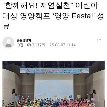
“함께해요! 저염실천” 어린이
대상 영양캠프 ‘영양 Festa!’ 성
료
홍보담당자
0건
2,137회
25-08-07 11:14