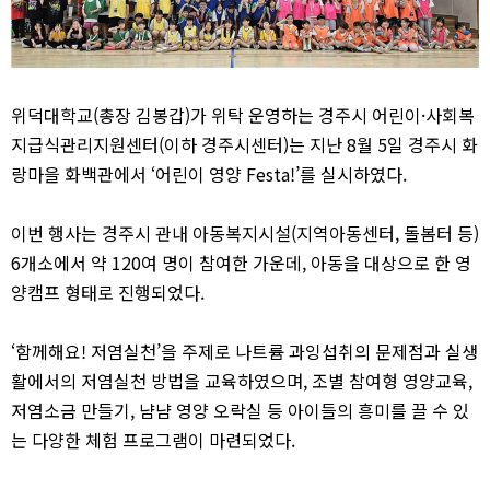
위덕대학교
(
총장 김봉갑
)
가 위탁 운영하는 경주시 어린이
·
사회복
지급식관리지원센터
(
이하 경주시센터
)
는 지난
8
월
5
일 경주시 화
랑마을 화백관에서
‘
어린이 영양
Festa!’
를 실시하였다
.
이번 행사는 경주시 관내 아동복지시설
(
지역아동센터
,
돌봄터 등
)
6
개소에서 약
120
여 명이 참여한 가운데
,
아동을 대상으로 한 영
양캠프 형태로 진행되었다
.
‘
함께해요
!
저염실천
’
을 주제로 나트륨 과잉섭취의 문제점과 실생
활에서의 저염실천 방법을 교육하였으며
,
조별 참여형 영양교육
,
저염소금 만들기
,
냠냠 영양 오락실 등 아이들의 흥미를 끌 수 있
는 다양한 체험 프로그램이 마련되었다
.