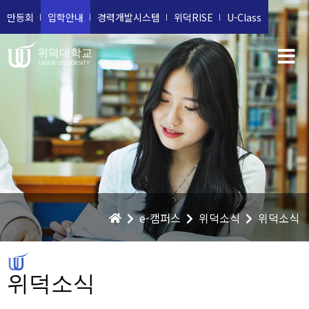
만등회
입학안내
경력개발시스템
위덕RISE
U-Class
위덕대학교
UIDUK UNIVERSITY
e-캠퍼스
위덕소식
위덕소식
위덕소식