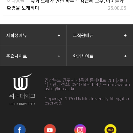
다음글
숲과 노래가 만난 하루… 김근혜 교수, 아이들과
환경을 노래하다
25.08.05
재학생메뉴
+
교직원메뉴
+
주요사이트
+
학과사이트
+
경상북도 경주시 강동면 동해대로 261 [3800
4] / 안내전화: 054)760-1114 / E-mail: webm
aster@uu.ac.kr
위덕대학교
Copyright 2020 Uiduk University All rights r
eserved
.
UIDUK UNIVERSITY