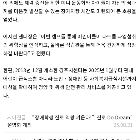
이 외에도 체력 증진을 위한 미니 운동회와 아이들이 자신의 꿈과
끼를 마음껏 발산할 수 있는 장기자랑 시간도 마련되어 큰 호응을
얻었다
.
이지현 센터장은
“
이번 캠프를 통해 어린이들이 나트륨 과잉섭취
의 위험성을 인식하고
,
올바른 식습관을 통해 더욱 건강하게 성장
하길 바란다
”
고 전했다
.
한편
, 2013
년
12
월 개소한 경주시센터는
2025
년
1
월부터 관내
어린이 급식소뿐 아니라 노인
‧
장애인 등 사회복지급식시설까지
대상을 확대하여 영양 및 위생 안전 관리 서비스를 제공하고 있
다
.
이전글
“장애학생 진로 역량 키운다!” ‘진로 Do Dream’
설명회 개최
25.08.21