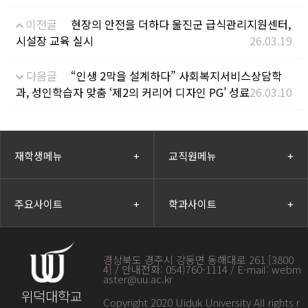
이전글
현장의 안전을 더하다 울진군 급식관리지원센터,
시설장 교육 실시
26.03.19
다음글
“인생 2막을 설계하다” 사회복지서비스상담학
과, 성인학습자 맞춤 ‘제2의 커리어 디자인 PG’ 성료
26.03.10
재학생메뉴
+
교직원메뉴
+
주요사이트
+
학과사이트
+
경상북도 경주시 강동면 동해대로 261 [3800
4] / 안내전화: 054)760-1114 / E-mail: webm
aster@uu.ac.kr
위덕대학교
Copyright 2020 Uiduk University All rights r