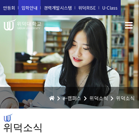
만등회
입학안내
경력개발시스템
위덕RISE
U-Class
위덕대학교
UIDUK UNIVERSITY
e-캠퍼스
위덕소식
위덕소식
위덕소식