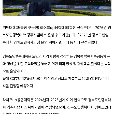
위덕대학교(총장 구동현) 라이프
up
융합대학
(
학장 신상구
)
은
「
2026
년 경
북도민행복대학 경주시캠퍼스 운영 위탁기관
」과
「
2026
년 경북도민행
복대학 명예도민석사과정 운영 위탁기관
」
에 동시에 선정되었다
.
경북도민행복대학은 도민과 지역이 함께 성장하는 경북형 행복학습공동체 문
화 형성을 위한 교육과정을 통해
지역민 리더 양성 및 평생학습 활성화를 목적
으로 운영되며
,
올해
3
월부터
12
월까지
30
주 이상의 과정으로 개설하고
12
월 명예학위수여
식을 진행할 예정이다
.
라이프up융합대학은 2024년과 2025년에 이어 연속으로
경북도민행복대
학 경주시캠퍼스
위탁기관에 선정되었으며,
경북도민행복대학 명예도민석