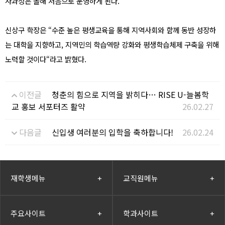
사과정은 올해 처음으로 운영하게 된다.
신상구 학장은
“
수준 높은 평생교육을 통해 지역사회와 함께 동반 성장하
는 대학을 지향하고
,
지역민의 학습역량 강화와 평생학습체제 구축을 위해
노력할 것이다
“
라고 밝혔다
.
이전글
청춘의 힘으로 지역을 밝히다… RISE U-늘봄학
교 홍보 서포터즈 활약
26.02.27
다음글
신입생 여러분의 입학을 축하합니다!
26.02.24
재학생메뉴
+
교직원메뉴
+
주요사이트
+
학과사이트
+