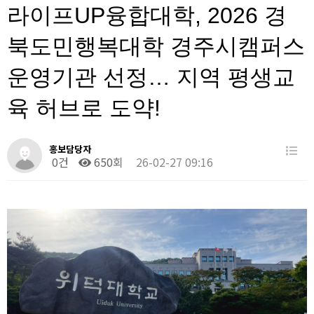
라이프UP융합대학, 2026 경
북도민행복대학 경주시캠퍼스
운영기관 선정… 지역 평생교
육 허브로 도약!
홍보담당자
0건
650회
26-02-27 09:16