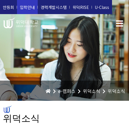
만등회
입학안내
경력개발시스템
위덕RISE
U-Class
위덕대학교
UIDUK UNIVERSITY
e-캠퍼스
위덕소식
위덕소식
위덕소식