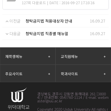
127회 다운로드 | DATE : 2016-09-27 17:10:16
이전글
청탁금지법 적용대상자 안내
16.09.27
다음글
청탁금지법 직종별 매뉴얼
16.09.27
재학생메뉴
+
교직원메뉴
+
주요사이트
+
학과사이트
+
경상북도 경주시 강동면 동해대로 261 [3800
4] / 안내전화: 054)760-1114 / E-mail: webm
aster@uu.ac.kr
위덕대학교
Copyright 2020 Uiduk University All rights r