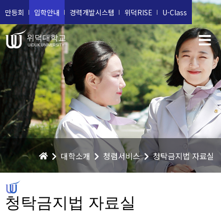
만등회
입학안내
경력개발시스템
위덕RISE
U-Class
위덕대학교
UIDUK UNIVERSITY
대학소개
청렴서비스
청탁금지법 자료실
청탁금지법 자료실