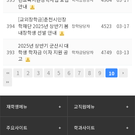
안내
[교외장학금]춘천시민장
394
학재단 2025년 상반기 봄
4523
03-17
장학담당자
내장학생 선발 안내
2025년 상반기 군산시 대
393
학생 학자금 이자 지원 공
4749
03-13
학자금담당자
고
1
2
3
4
5
6
7
8
9
10
재학생메뉴
+
교직원메뉴
+
주요사이트
+
학과사이트
+