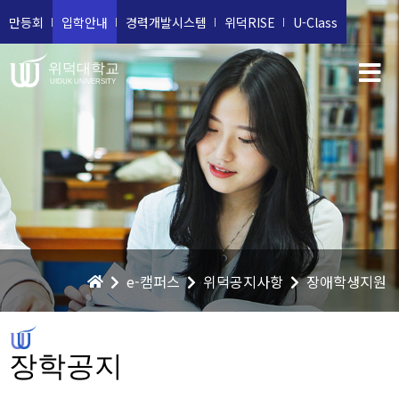
만등회
입학안내
경력개발시스템
위덕RISE
U-Class
위덕대학교
UIDUK UNIVERSITY
e-캠퍼스
위덕공지사항
장애학생지원
장학공지