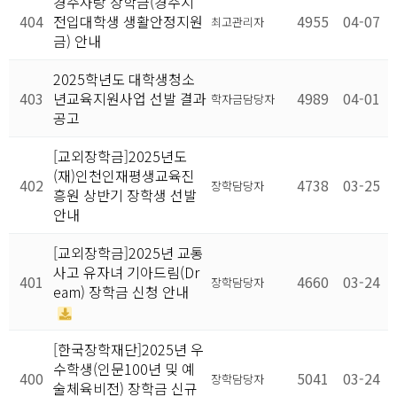
경주사랑 장학금(경주시
404
전입대학생 생활안정지원
4955
04-07
최고관리자
금) 안내
2025학년도 대학생청소
403
년교육지원사업 선발 결과
4989
04-01
학자금담당자
공고
[교외장학금]2025년도
(재)인천인재평생교육진
402
4738
03-25
장학담당자
흥원 상반기 장학생 선발
안내
[교외장학금]2025년 교통
사고 유자녀 기아드림(Dr
401
4660
03-24
장학담당자
eam) 장학금 신청 안내
[한국장학재단]2025년 우
수학생(인문100년 및 예
400
5041
03-24
장학담당자
술체육비전) 장학금 신규