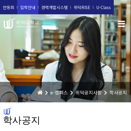
만등회
입학안내
경력개발시스템
위덕RISE
U-Class
위덕대학교
UIDUK UNIVERSITY
e-캠퍼스
위덕공지사항
학사공지
학사공지