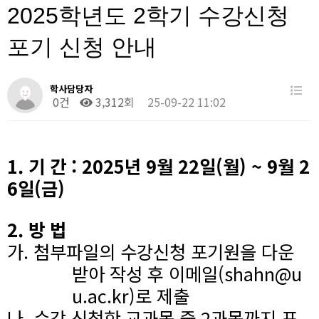
2025학년도 2학기 수강신청
포기 신청 안내
학사담당자
0건
3,312회
25-09-22 11:02
1.
기 간
: 2025
년
9
월
22
일
(
월
) ~ 9
월
2
6
일
(
금
)
2.
방 법
가
.
첨부파일의 수강신청 포기원을 다운
받아 작성 후 이메일
(shahn@u
u.ac.kr)
로 제출
나
.
수강 신청한 교과목 중
2
과목까지 포