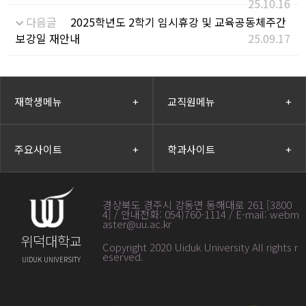
25.10.16
다음글
2025학년도 2학기 임시휴강 및 교육공동체주간
보강일 재안내
25.09.17
재학생메뉴
+
교직원메뉴
+
주요사이트
+
학과사이트
+
경상북도 경주시 강동면 동해대로 261 [3800
4] / 안내전화: 054)760-1114 / E-mail: webm
aster@uu.ac.kr
위덕대학교
Copyright 2020 Uiduk University All rights r
eserved
.
UIDUK UNIVERSITY