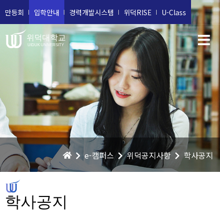
만등회
입학안내
경력개발시스템
위덕RISE
U-Class
위덕대학교
UIDUK UNIVERSITY
e-캠퍼스
위덕공지사항
학사공지
학사공지