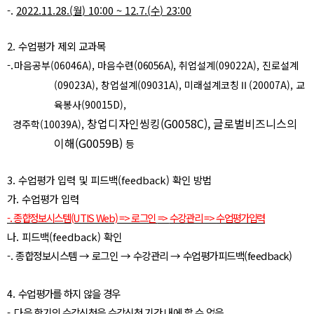
-.
2022.11.28.(
월
) 10:00 ~ 12.7.(
수
) 23:00
2.
수업평가 제외 교과목
-.
(06056A),
마음공부
(06046A),
마음수련
취업설계
(09022A),
진로설계
(09023A),
창업설계
(09031A),
미래설계코칭
Ⅱ
(20007A),
교
육봉사
(90015D),
창업디자인씽킹
(G0058C),
글로벌비즈니스의
경주학
(10039A),
이해
(G0059B)
등
3.
수업평가 입력 및 피드백
(feedback)
확인 방법
가
.
수업평가 입력
-.
종합정보시스템
(UTIS Web) =>
로그인
=>
수강관리
=>
수업평가입력
나
.
피드백
(feedback)
확인
-.
종합정보시스템
→
로그인
→
수강관리
→
수업평가피드백
(feedback)
4.
수업평가를 하지 않을 경우
-.
다음 학기의 수강신청을 수강신청 기간 내에 할 수 없음