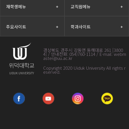
재학생메뉴
+
교직원메뉴
+
주요사이트
+
학과사이트
+
경상북도 경주시 강동면 동해대로 261 [3800
4] / 안내전화: 054)760-1114 / E-mail: webm
aster@uu.ac.kr
위덕대학교
Copyright 2020 Uiduk University All rights r
eserved
.
UIDUK UNIVERSITY