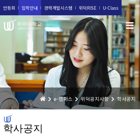
만등회
입학안내
경력개발시스템
위덕RISE
U-Class
위덕대학교
UIDUK UNIVERSITY
e-캠퍼스
위덕공지사항
학사공지
학사공지