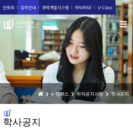
만등회
입학안내
경력개발시스템
위덕RISE
U-Class
위덕대학교
UIDUK UNIVERSITY
e-캠퍼스
위덕공지사항
학사공지
학사공지