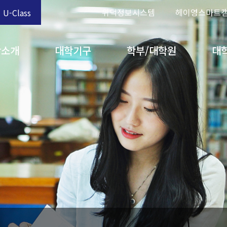
위덕정보시스템
헤이영스마트
U-Class
학소개
대학기구
학부/대학원
대