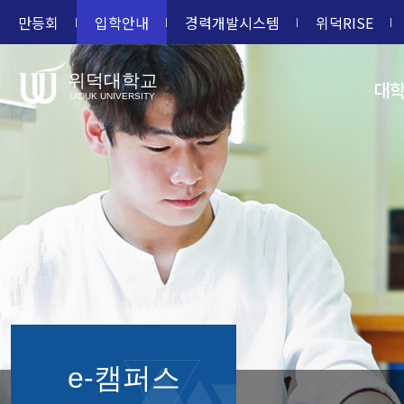
만등회
입학안내
경력개발시스템
위덕RISE
위덕대학교
대
UIDUK UNIVERSITY
e-캠퍼스