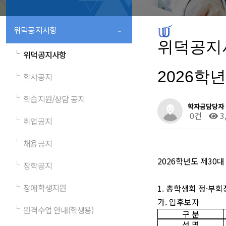
-
위덕공지사항
위덕공지
└
위덕공지사항
2026학
└
학사공지
└
학습지원/상담 공지
학자금담당자
0건
3
└
취업공지
└
채용공지
2026
학년도 제
30
대
└
장학공지
└
장애학생지원
1.
총학생회 정
·
부회
가
.
입후보자
└
원격수업 안내(학생용)
구 분
성 명