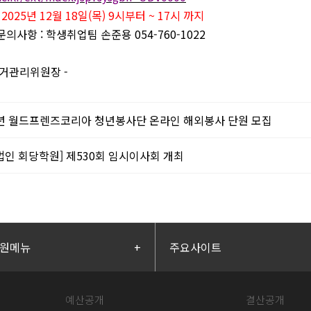
:
2025
년
12
월
18
일
(
목
) 9
시부터
~ 17
시 까지
 문의사항
:
학생취업팀 손준용
054-760-1022
선거관리위원장
-
5년 월드프렌즈코리아 청년봉사단 온라인 해외봉사 단원 모집
법인 회당학원] 제530회 임시이사회 개최
원메뉴
+
주요사이트
예산공개
결산공개