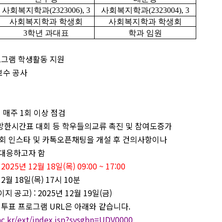
사회복지학과
(2323006), 3
사회복지학과
(2323004), 3
사회복지학과 학생회
사회복지학과 학생회
3
학년 과대표
학과 임원
로그램 학생활동 지원
보수 공사
기 매주
1
회 이상 점검
망한시간표 대회 등 학우들의교류 촉진 및 참여도증가
회 인스타 및 카톡오픈채팅을 개설 후 건의사항이나
 대응하고자 함
:
2025
년
12
월
18
일
(
목
) 09:00 ~ 17:00
12
월
18
일
(
목
) 17
시
10
분
이지 공고
) : 2025
년
12
월
19
일
(
금
)
 투표 프로그램
URL
은 아래와 같습니다
.
.ac.kr/ext/index.jsp?sysgbn=UDV0000