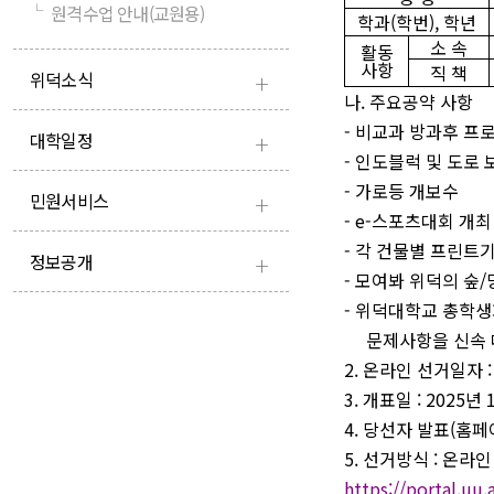
└
원격수업 안내(교원용)
학과
(
학번
),
학년
소 속
활동
사항
직 책
+
위덕소식
나
.
주요공약 사항
-
비교과 방과후 프
+
대학일정
-
인도블럭 및 도로 
-
가로등 개보수
+
민원서비스
- e-
스포츠대회 개최
-
각 건물별 프린트
+
정보공개
-
모여봐 위덕의 숲
/
-
위덕대학교 총학생
문제사항을 신속
2.
온라인 선거일자
3.
개표일
: 2025
년
4.
당선자 발표
(
홈페
5.
선거방식
:
온라인
https://portal.uu