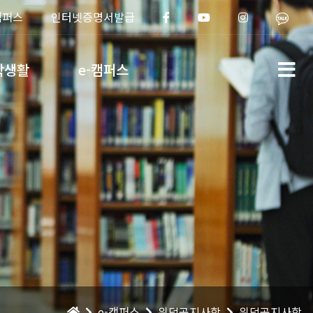
캠퍼스
인터넷증명서발급
학생활
e-캠퍼스
e-캠퍼스
위덕공지사항
위덕공지사항