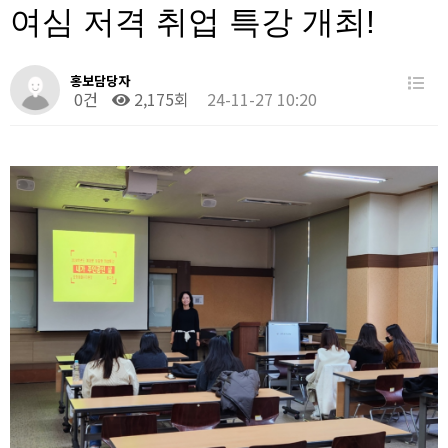
여심 저격 취업 특강 개최!
홍보담당자
0건
2,175회
24-11-27 10:20