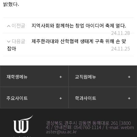
.
밝혔다
이전글
지역사회와 함께하는 창업 아이디어 축제 열다.
24.11.28
다음글
제주한라대와 산학협력 생태계 구축 위해 손 맞
잡아
24.11.25
재학생메뉴
+
교직원메뉴
+
주요사이트
+
학과사이트
+
경상북도 경주시 강동면 동해대로 261 [3800
4] / 안내전화: 054)760-1114 / E-mail: webm
aster@uu.ac.kr