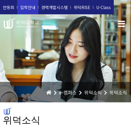
만등회
입학안내
경력개발시스템
위덕RISE
U-Class
위덕대학교
UIDUK UNIVERSITY
e-캠퍼스
위덕소식
위덕소식
위덕소식