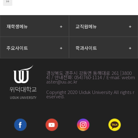
재학생메뉴
+
교직원메뉴
+
주요사이트
+
학과사이트
+
경상북도 경주시 강동면 동해대로 261 [3800
4] / 안내전화: 054)760-1114 / E-mail: webm
aster@uu.ac.kr
위덕대학교
Copyright 2020 Uiduk University All rights r
eserved
.
UIDUK UNIVERSITY