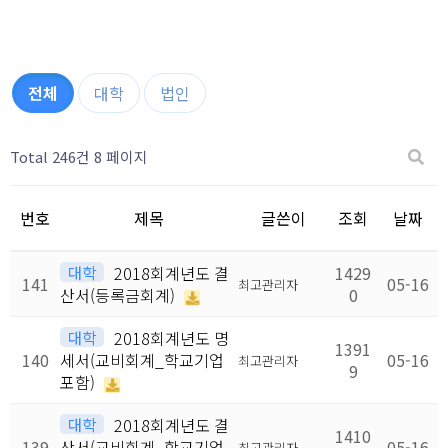
전체
대학
법인
Total 246건
8 페이지
번호
제목
글쓴이
조회
날짜
대학
2018회계년도 결
1429
141
05-16
최고관리자
산서(등록금회계)
0
대학
2018회계년도 명
1391
140
세서(교비회계_학교기업
05-16
최고관리자
9
포함)
대학
2018회계년도 결
1410
139
산서(교비회계_학교기업
05-16
최고관리자