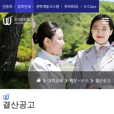
만등회
입학안내
경력개발시스템
위덕RISE
U-Class
위덕대학교
UIDUK UNIVERSITY
대학소개
행정서비스
결산공고
결산공고