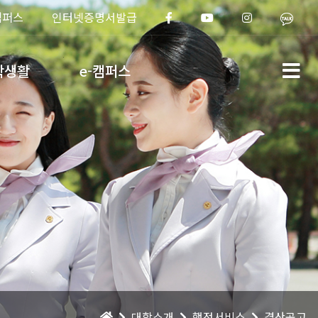
캠퍼스
인터넷증명서발급
학생활
e-캠퍼스
대학소개
행정서비스
결산공고