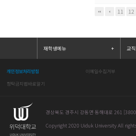
맨끝
11
12
재학생메뉴
+
교직
개인정보처리방침
이메일수집거부
청탁금지법바로알기
경상북도 경주시 강동면 동해대로 261 [38004] / 
Copyright 2020 Uiduk University All righ
위덕대학교
UIDUK UNIVERSITY