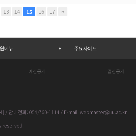
13
14
16
17
15
원메뉴
+
주요사이트
예산공개
결산공개
안내전화: 054)760-1114 / E-mail: webmaster@uu.ac.kr
ts reserved
.