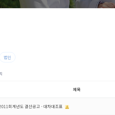
법인
지
제목
2011회계년도 결산공고 - 대차대조표