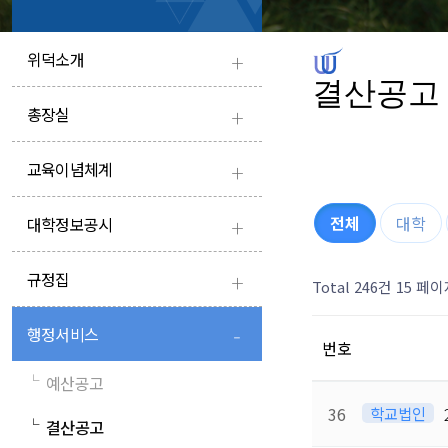
+
위덕소개
결산공고
+
총장실
+
교육이념체계
+
전체
대학
대학정보공시
+
규정집
Total 246건
15 페이
-
행정서비스
번호
└
예산공고
36
학교법인
└
결산공고