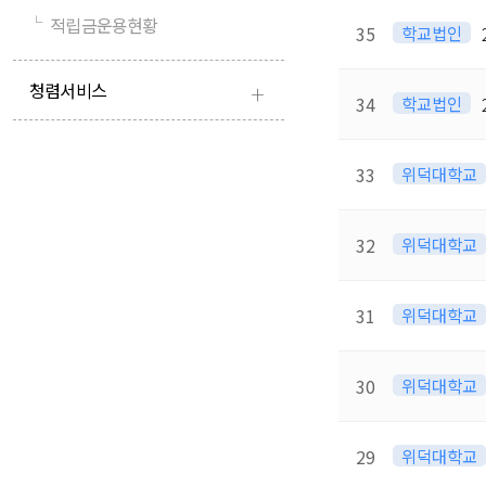
└
적립금운용현황
35
학교법인
+
청렴서비스
34
학교법인
33
위덕대학교
32
위덕대학교
31
위덕대학교
30
위덕대학교
29
위덕대학교