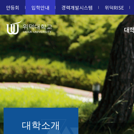
만등회
입학안내
경력개발시스템
위덕RISE
위덕대학교
대
UIDUK UNIVERSITY
대학소개