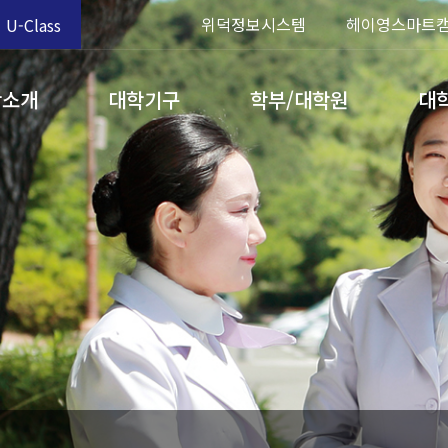
위덕정보시스템
헤이영스마트
U-Class
학소개
대학기구
학부/대학원
대