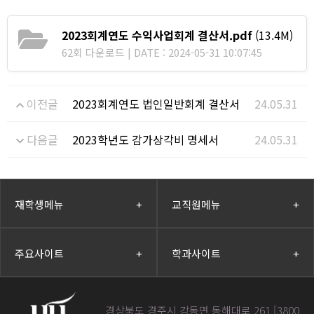
2023회계연도 수익사업회계 결산서.pdf
(13.4M)
62회 다운로드 | DATE : 2024-05-31 10:07:45
이전글
2023회계연도 법인일반회계 결산서
24.05.31
다음글
2023학년도 감가상각비 명세서
24.05.31
재학생메뉴
+
교직원메뉴
+
주요사이트
+
학과사이트
+
경상북도 경주시 강동면 동해대로 261 [3800