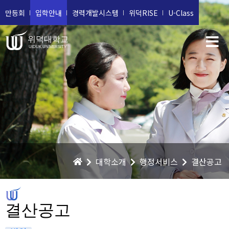
만등회
입학안내
경력개발시스템
위덕RISE
U-Class
위덕대학교
UIDUK UNIVERSITY
대학소개
행정서비스
결산공고
결산공고