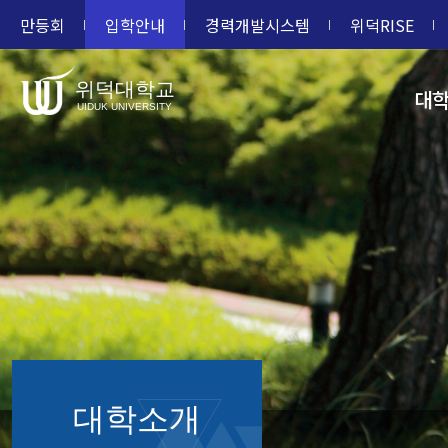
만등회
입학안내
경력개발시스템
위덕RISE
위덕대학교
대
UIDUK UNIVERSITY
대학소개