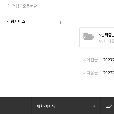
└
적립금운용현황
+
청렴서비스
v_최종
85회 다운로
이전글
202
다음글
202
재학생메뉴
+
교직