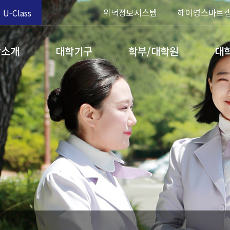
위덕정보시스템
헤이영스마트
U-Class
학소개
대학기구
학부/대학원
대