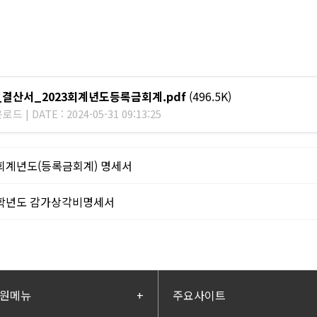
_결산서_2023회계년도등록금회계.pdf
(496.5K)
드 | DATE : 2024-05-31 09:13:25
3회계년도(등록금회계) 명세서
2학년도 감가상각비명세서
원메뉴
+
주요사이트