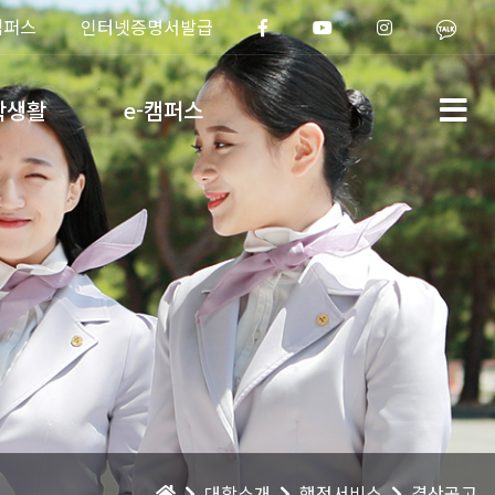
캠퍼스
인터넷증명서발급
학생활
e-캠퍼스
대학소개
행정서비스
결산공고