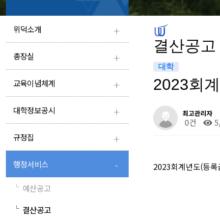
+
위덕소개
결산공고
+
총장실
대학
+
2023회
교육이념체계
+
대학정보공시
최고관리자
0건
5
+
규정집
-
행정서비스
2023회계년도(등록
└
예산공고
└
결산공고