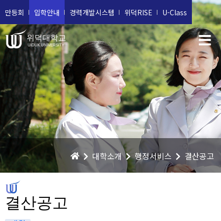
만등회
입학안내
경력개발시스템
위덕RISE
U-Class
위덕대학교
UIDUK UNIVERSITY
대학소개
행정서비스
결산공고
결산공고