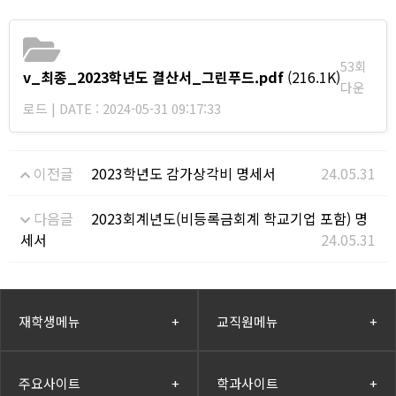
53회
v_최종_2023학년도 결산서_그린푸드.pdf
(216.1K)
다운
로드 | DATE : 2024-05-31 09:17:33
이전글
2023학년도 감가상각비 명세서
24.05.31
다음글
2023회계년도(비등록금회계 학교기업 포함) 명
세서
24.05.31
재학생메뉴
+
교직원메뉴
+
주요사이트
+
학과사이트
+