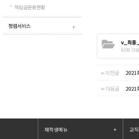
└
적립금운용현황
+
청렴서비스
v_최종
92회 다운로
이전글
202
다음글
202
재학생메뉴
+
교직