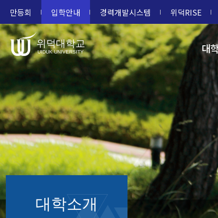
만등회
입학안내
경력개발시스템
위덕RISE
위덕대학교
대
UIDUK UNIVERSITY
대학소개