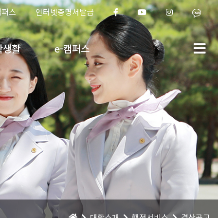
캠퍼스
인터넷증명서발급
학생활
e-캠퍼스
대학소개
행정서비스
결산공고