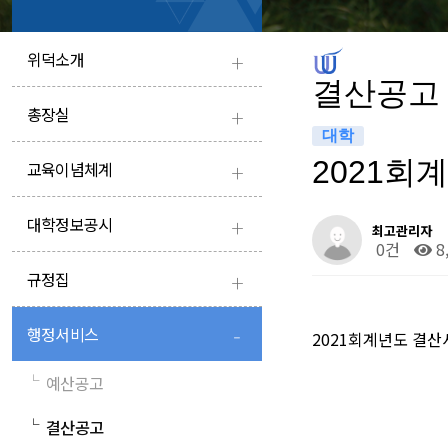
+
위덕소개
결산공고
+
총장실
대학
+
2021회
교육이념체계
+
대학정보공시
최고관리자
0건
8
+
규정집
-
행정서비스
2021회계년도 결산
└
예산공고
└
결산공고