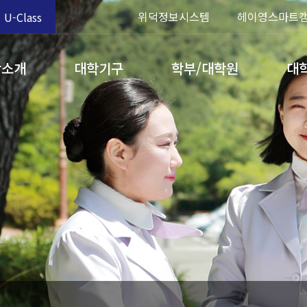
위덕정보시스템
헤이영스마트
U-Class
학소개
대학기구
학부/대학원
대