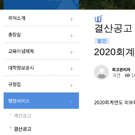
+
위덕소개
결산공고
+
총장실
법인
+
2020
교육이념체계
+
대학정보공시
최고관리자
0건
1
+
규정집
-
행정서비스
2020회계연도 외
└
예산공고
└
결산공고