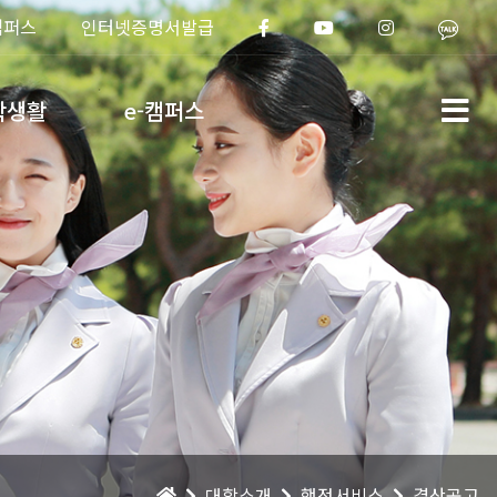
캠퍼스
인터넷증명서발급
학생활
e-캠퍼스
대학소개
행정서비스
결산공고