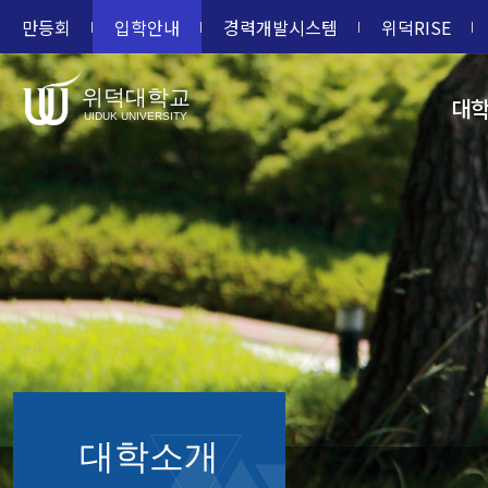
만등회
입학안내
경력개발시스템
위덕RISE
위덕대학교
대
UIDUK UNIVERSITY
대학소개