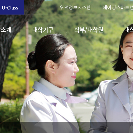
위덕정보시스템
헤이영스마트
U-Class
학소개
대학기구
학부/대학원
대