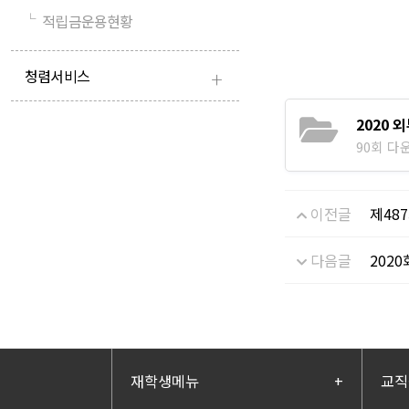
└
적립금운용현황
+
청렴서비스
2020 
90회 다운로
이전글
제48
다음글
202
재학생메뉴
+
교직