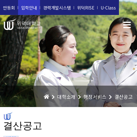
만등회
입학안내
경력개발시스템
위덕RISE
U-Class
위덕대학교
UIDUK UNIVERSITY
대학소개
행정서비스
결산공고
결산공고