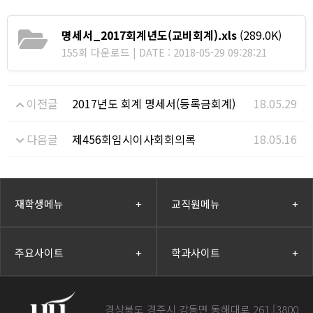
명세서_2017회계년도(교비회계).xls
(289.0K)
155회 다운로드 | DATE : 2018-05-29 09:28:21
이전글
2017년도 회계 명세서(등록금회계)
18.05.29
다음글
제456회임시이사회회의록
18.05.16
재학생메뉴
+
교직원메뉴
+
주요사이트
+
학과사이트
+
경상북도 경주시 강동면 동해대로 261 [3800