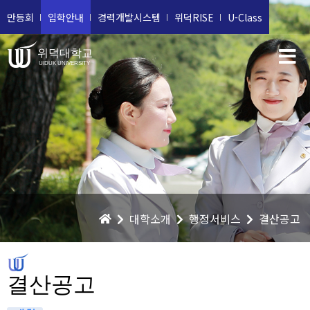
만등회
입학안내
경력개발시스템
위덕RISE
U-Class
위덕대학교
UIDUK UNIVERSITY
대학소개
행정서비스
결산공고
결산공고