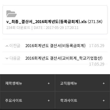
v_최종_결산서_2016회계년도(등록금회계).xls
(271.5K)
234회 다운로드 | DATE : 2017-05-29 17:20:11
이전글
2016회계년도 결산서(비등록금회계)
17.05.29
다음글
2016회계년도 결산서(교비회계_학교기업합산)
17.05.29
재학생메뉴
+
교직원메뉴
+
주요사이트
+
학과사이트
+