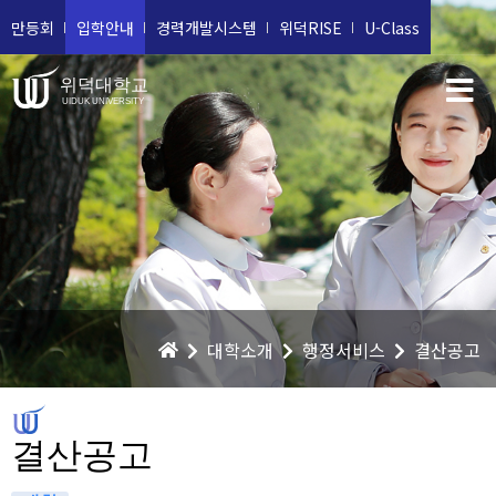
만등회
입학안내
경력개발시스템
위덕RISE
U-Class
위덕대학교
UIDUK UNIVERSITY
대학소개
행정서비스
결산공고
결산공고