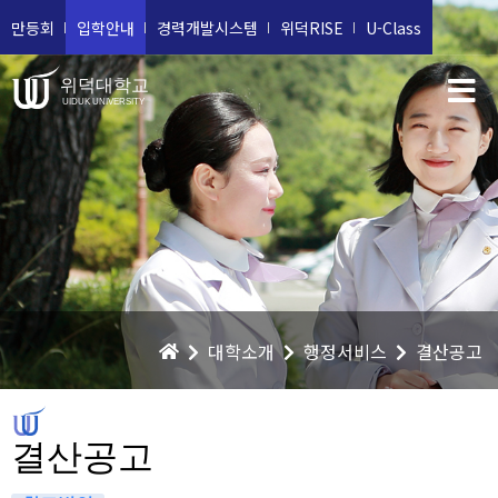
만등회
입학안내
경력개발시스템
위덕RISE
U-Class
위덕대학교
UIDUK UNIVERSITY
대학소개
행정서비스
결산공고
결산공고