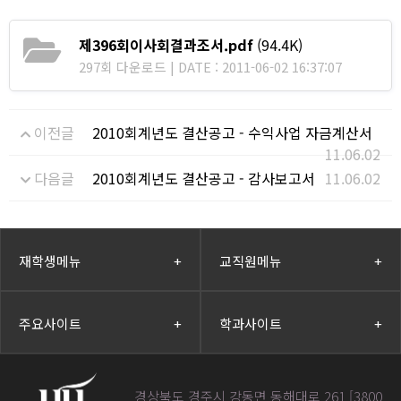
제396회이사회결과조서.pdf
(94.4K)
297회 다운로드 | DATE : 2011-06-02 16:37:07
이전글
2010회계년도 결산공고 - 수익사업 자금계산서
11.06.02
다음글
2010회계년도 결산공고 - 감사보고서
11.06.02
재학생메뉴
+
교직원메뉴
+
주요사이트
+
학과사이트
+
경상북도 경주시 강동면 동해대로 261 [3800