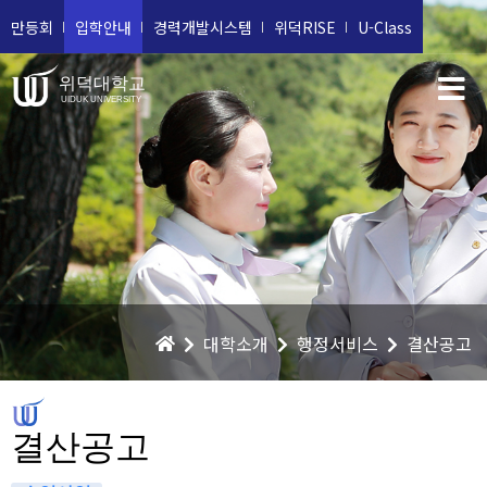
만등회
입학안내
경력개발시스템
위덕RISE
U-Class
위덕대학교
UIDUK UNIVERSITY
대학소개
행정서비스
결산공고
결산공고