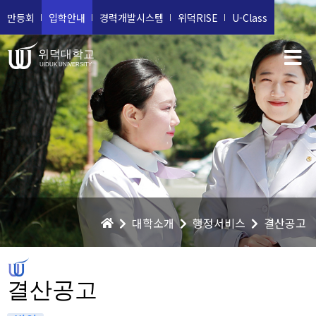
만등회
입학안내
경력개발시스템
위덕RISE
U-Class
위덕대학교
UIDUK UNIVERSITY
대학소개
행정서비스
결산공고
결산공고