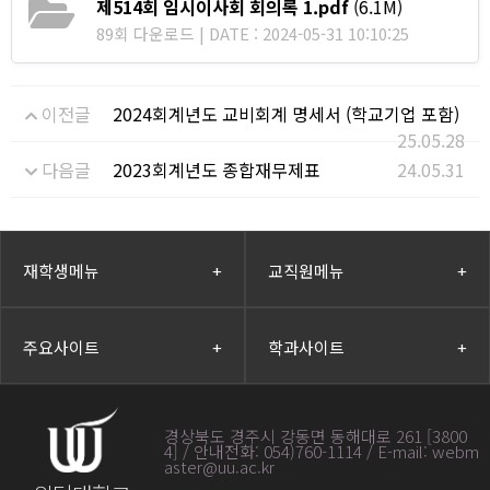
제514회 임시이사회 회의록 1.pdf
(6.1M)
89회 다운로드 | DATE : 2024-05-31 10:10:25
이전글
2024회계년도 교비회계 명세서 (학교기업 포함)
25.05.28
다음글
2023회계년도 종합재무제표
24.05.31
재학생메뉴
+
교직원메뉴
+
주요사이트
+
학과사이트
+
경상북도 경주시 강동면 동해대로 261 [3800
4] / 안내전화: 054)760-1114 / E-mail: webm
aster@uu.ac.kr