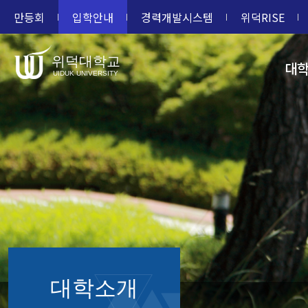
만등회
입학안내
경력개발시스템
위덕RISE
위덕대학교
대
UIDUK UNIVERSITY
대학소개