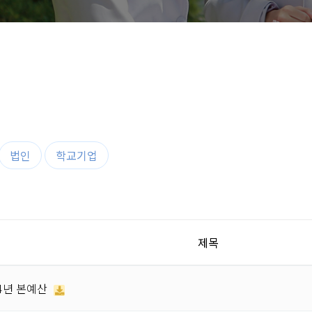
법인
학교기업
지
제목
14년 본예산