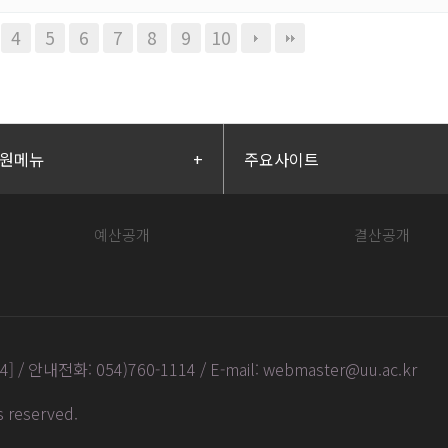
4
5
6
7
8
9
10
원메뉴
+
주요사이트
예산공개
결산공개
안내전화: 054)760-1114 / E-mail: webmaster@uu.ac.kr
ts reserved
.