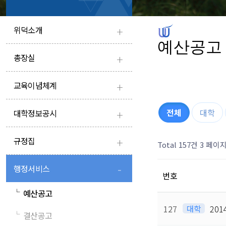
+
위덕소개
예산공고
+
총장실
+
교육이념체계
+
전체
대학
대학정보공시
+
규정집
Total 157건
3 페이
-
행정서비스
번호
└
예산공고
127
대학
20
└
결산공고