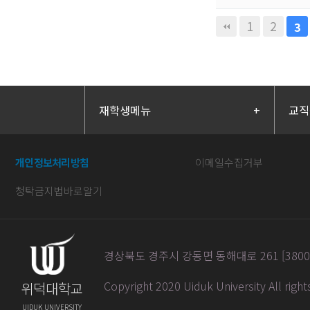
다음
맨끝
1
2
3
재학생메뉴
+
교직
개인정보처리방침
이메일수집거부
청탁금지법바로알기
경상북도 경주시 강동면 동해대로 261 [38004] / 
Copyright 2020 Uiduk University All righ
위덕대학교
UIDUK UNIVERSITY