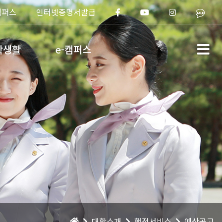
캠퍼스
인터넷증명서발급
학생활
e-캠퍼스
대학소개
행정서비스
예산공고