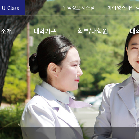
위덕정보시스템
헤이영스마트
U-Class
학소개
대학기구
학부/대학원
대