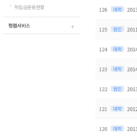
└
적립금운용현황
126
대학
20
+
청렴서비스
125
법인
20
124
대학
20
123
대학
20
122
법인
20
121
대학
20
120
대학
20