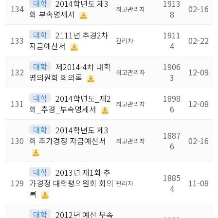
대학
2014학년도 제3
1913
134
02-16
최고관리자
회 부속명세서
8
대학
2111년 추경2차
1911
133
02-22
관리자
자금예산서
4
대학
제2014-4차 대학
1906
132
12-09
최고관리자
평의원회 회의록
3
대학
2014학년도_제2
1898
131
12-08
최고관리자
회_추경_부속명세서
6
대학
2014학년도 제3
1887
130
회 추가경정 자금예산서
02-16
최고관리자
6
대학
2013년 제1회 추
1885
129
가경정 대학평의원회 회의
11-08
관리자
4
록
대학
2012년 예산 부속