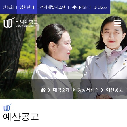
만등회
입학안내
경력개발시스템
위덕RISE
U-Class
위덕대학교
UIDUK UNIVERSITY
대학소개
행정서비스
예산공고
예산공고