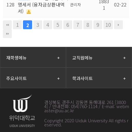
1883
128
명세서 (융자금상환내역
02-22
관리자
1
서)
1
3
4
5
6
7
8
9
10
2
재학생메뉴
+
교직원메뉴
+
주요사이트
+
학과사이트
+
경상북도 경주시 강동면 동해대로 261 [3800
4] / 안내전화: 054)760-1114 / E-mail: webm
aster@uu.ac.kr
위덕대학교
Copyright 2020 Uiduk University All rights r
eserved
.
UIDUK UNIVERSITY