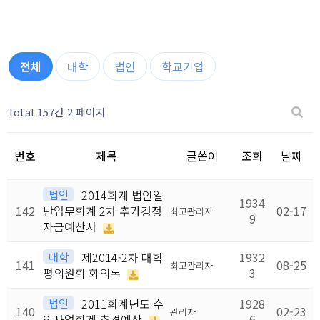
전체
대학
법인
학교기업
Total 157건
2 페이지
번호
제목
글쓴이
조회
날짜
법인
2014회계 법인일
1934
142
반업무회계 2차 추가경정
02-17
최고관리자
9
자금예산서
대학
제2014-2차 대학
1932
141
08-25
최고관리자
평의원회 회의록
3
법인
2011회계년도 수
1928
140
02-23
관리자
익사업회계 추경예산
6