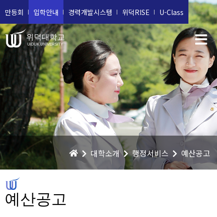
만등회
입학안내
경력개발시스템
위덕RISE
U-Class
위덕대학교
UIDUK UNIVERSITY
대학소개
행정서비스
예산공고
예산공고