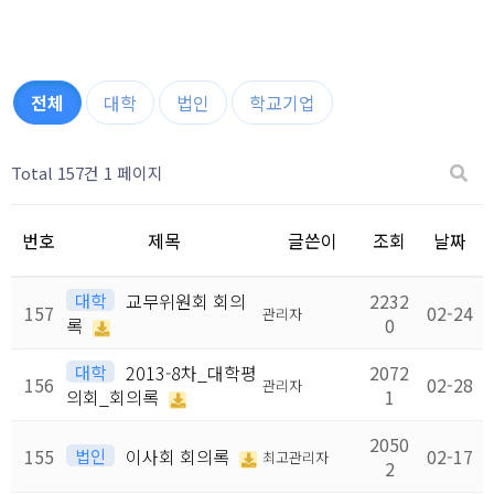
전체
대학
법인
학교기업
Total 157건
1 페이지
번호
제목
글쓴이
조회
날짜
대학
교무위원회 회의
2232
157
02-24
관리자
록
0
대학
2013-8차_대학평
2072
156
02-28
관리자
의회_회의록
1
2050
155
법인
이사회 회의록
02-17
최고관리자
2