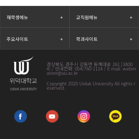
재학생메뉴
+
교직원메뉴
+
주요사이트
+
학과사이트
+
경상북도 경주시 강동면 동해대로 261 [3800
4] / 안내전화: 054)760-1114 / E-mail: webm
aster@uu.ac.kr
위덕대학교
Copyright 2020 Uiduk University All rights r
eserved
.
UIDUK UNIVERSITY