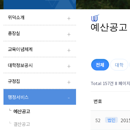
+
위덕소개
예산공고
+
총장실
+
교육이념체계
+
전체
대학
대학정보공시
+
규정집
Total 157건
8 페이
-
행정서비스
번호
└
예산공고
52
법인
20
└
결산공고