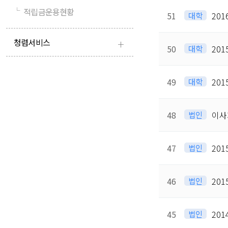
└
적립금운용현황
51
대학
20
+
청렴서비스
50
대학
20
49
대학
20
48
법인
이사
47
법인
20
46
법인
20
45
법인
20