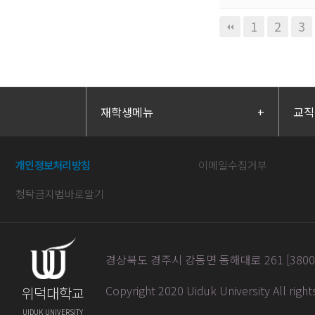
다음
맨끝
1
2
3
재학생메뉴
+
교직
개인정보처리방침
이메일수집거부
청탁금지법바로알기
경상북도 경주시 강동면 동해대로 261 [38004] / 
Copyright 2020 Uiduk University All righ
위덕대학교
UIDUK UNIVERSITY