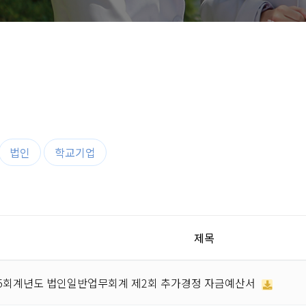
법인
학교기업
지
제목
15회계년도 법인일반업무회계 제2회 추가경정 자금예산서