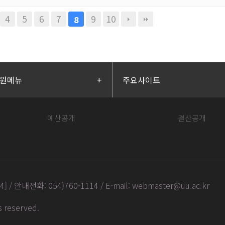
4
5
6
7
9
10
8
원메뉴
+
주요사이트
예산공개
결산공개
안내전화: 054)760-1114 / E-mail: webmaster@uu.ac.kr
ts reserved
.