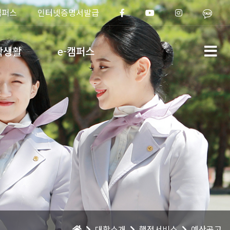
캠퍼스
인터넷증명서발급
학생활
e-캠퍼스
대학소개
행정서비스
예산공고