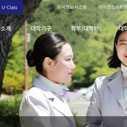
위덕정보시스템
헤이영스마트
U-Class
학소개
대학기구
학부/대학원
대