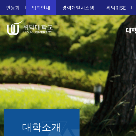
만등회
입학안내
경력개발시스템
위덕RISE
위덕대학교
대
UIDUK UNIVERSITY
대학소개