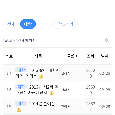
전체
대학
법인
학교기업
Total 62건
4 페이지
번호
제목
글쓴이
조회
날짜
대학
2013-8차_대학평
2072
17
02-28
관리자
의회_회의록
0
대학
2013년 제2회 추
1863
16
02-28
관리자
가경정 자금예산서
9
대학
2014년 본예산
1882
15
02-28
관리자
3