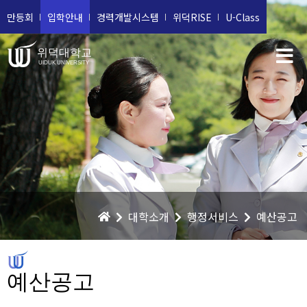
만등회
입학안내
경력개발시스템
위덕RISE
U-Class
위덕대학교
UIDUK UNIVERSITY
대학소개
행정서비스
예산공고
예산공고