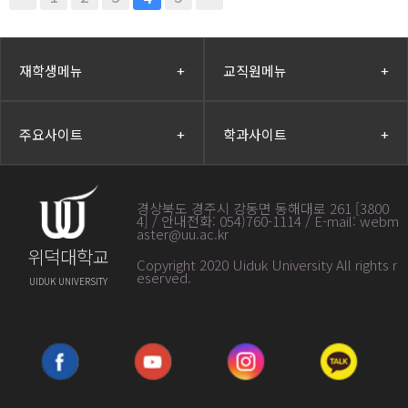
재학생메뉴
+
교직원메뉴
+
주요사이트
+
학과사이트
+
경상북도 경주시 강동면 동해대로 261 [3800
4] / 안내전화: 054)760-1114 / E-mail: webm
aster@uu.ac.kr
위덕대학교
Copyright 2020 Uiduk University All rights r
eserved
.
UIDUK UNIVERSITY