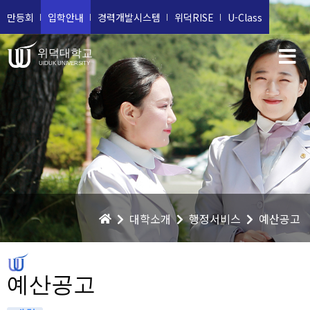
만등회
입학안내
경력개발시스템
위덕RISE
U-Class
위덕대학교
UIDUK UNIVERSITY
대학소개
행정서비스
예산공고
예산공고