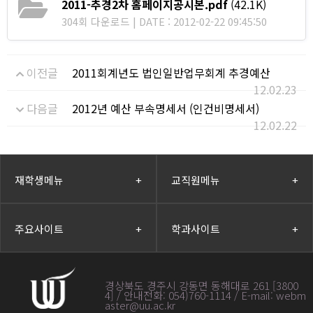
2011-추경2차 홈페이지공시본.pdf
(42.1K)
304회 다운로드 | DATE : 2012-02-22 09:45:50
이전글
2011회계년도 법인일반업무회계 추경예산
12.02.23
다음글
2012년 예산 부속명세서 (인건비명세서)
12.02.22
재학생메뉴
+
교직원메뉴
+
주요사이트
+
학과사이트
+
경상북도 경주시 강동면 동해대로 261 [3800
4] / 안내전화: 054)760-1114 / E-mail: webm
aster@uu.ac.kr